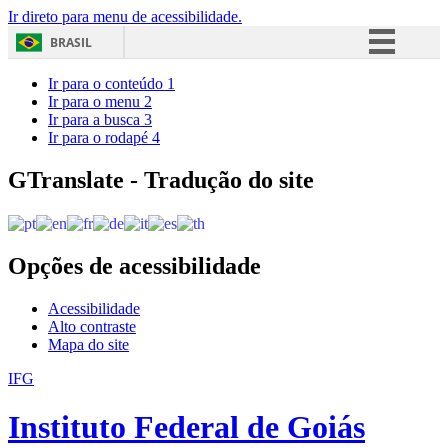
Ir direto para menu de acessibilidade.
BRASIL
Simplifique!
Ir para o conteúdo
1
Ir para o menu
2
Comunica BR
Ir para a busca
3
Ir para o rodapé
4
Participe
Acesso à informação
GTranslate - Tradução do site
Legislação
Canais
Opções de acessibilidade
Acessibilidade
Alto contraste
Mapa do site
IFG
Instituto Federal de Goiás