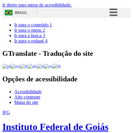
Ir direto para menu de acessibilidade.
BRASIL
Simplifique!
Ir para o conteúdo
1
Ir para o menu
2
Comunica BR
Ir para a busca
3
Ir para o rodapé
4
Participe
Acesso à informação
GTranslate - Tradução do site
Legislação
Canais
Opções de acessibilidade
Acessibilidade
Alto contraste
Mapa do site
IFG
Instituto Federal de Goiás