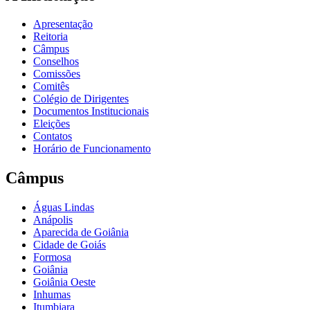
Apresentação
Reitoria
Câmpus
Conselhos
Comissões
Comitês
Colégio de Dirigentes
Documentos Institucionais
Eleições
Contatos
Horário de Funcionamento
Câmpus
Águas Lindas
Anápolis
Aparecida de Goiânia
Cidade de Goiás
Formosa
Goiânia
Goiânia Oeste
Inhumas
Itumbiara