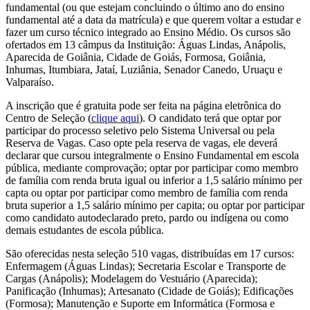
fundamental (ou que estejam concluindo o último ano do ensino
fundamental até a data da matrícula) e que querem voltar a estudar e
fazer um curso técnico integrado ao Ensino Médio. Os cursos são
ofertados em 13 câmpus da Instituição: Águas Lindas, Anápolis,
Aparecida de Goiânia, Cidade de Goiás, Formosa, Goiânia,
Inhumas, Itumbiara, Jataí, Luziânia, Senador Canedo, Uruaçu e
Valparaíso.
A inscrição que é gratuita pode ser feita na página eletrônica do
Centro de Seleção (
clique aqui
). O candidato terá que optar por
participar do processo seletivo pelo Sistema Universal ou pela
Reserva de Vagas. Caso opte pela reserva de vagas, ele deverá
declarar que cursou integralmente o Ensino Fundamental em escola
pública, mediante comprovação; optar por participar como membro
de família com renda bruta igual ou inferior a 1,5 salário mínimo per
capta ou optar por participar como membro de família com renda
bruta superior a 1,5 salário mínimo per capita; ou optar por participar
como candidato autodeclarado preto, pardo ou indígena ou como
demais estudantes de escola pública.
São oferecidas nesta seleção 510 vagas, distribuídas em 17 cursos:
Enfermagem (Águas Lindas); Secretaria Escolar e Transporte de
Cargas (Anápolis); Modelagem do Vestuário (Aparecida);
Panificação (Inhumas); Artesanato (Cidade de Goiás); Edificações
(Formosa); Manutenção e Suporte em Informática (Formosa e