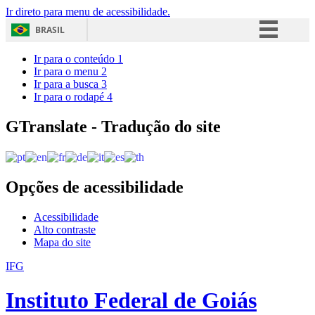
Ir direto para menu de acessibilidade.
BRASIL
Simplifique!
Ir para o conteúdo
1
Ir para o menu
2
Comunica BR
Ir para a busca
3
Ir para o rodapé
4
Participe
Acesso à informação
GTranslate - Tradução do site
Legislação
Canais
Opções de acessibilidade
Acessibilidade
Alto contraste
Mapa do site
IFG
Instituto Federal de Goiás