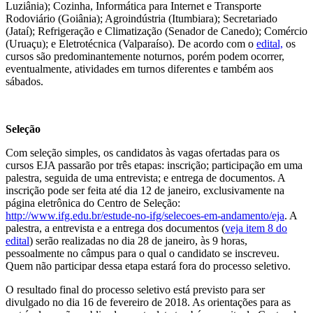
Luziânia); Cozinha, Informática para Internet e Transporte
Rodoviário (Goiânia); Agroindústria (Itumbiara); Secretariado
(Jataí); Refrigeração e Climatização (Senador de Canedo); Comércio
(Uruaçu); e Eletrotécnica (Valparaíso). De acordo com o
edital,
os
cursos são predominantemente noturnos, porém podem ocorrer,
eventualmente, atividades em turnos diferentes e também aos
sábados.
Seleção
Com seleção simples, os candidatos às vagas ofertadas para os
cursos EJA passarão por três etapas: inscrição; participação em uma
palestra, seguida de uma entrevista; e entrega de documentos. A
inscrição pode ser feita até dia 12 de janeiro, exclusivamente na
página eletrônica do Centro de Seleção:
http://www.ifg.edu.br/estude-no-ifg/selecoes-em-andamento/eja
. A
palestra, a entrevista e a entrega dos documentos (
veja item 8 do
edital
) serão realizadas no dia 28 de janeiro, às 9 horas,
pessoalmente no câmpus para o qual o candidato se inscreveu.
Quem não participar dessa etapa estará fora do processo seletivo.
O resultado final do processo seletivo está previsto para ser
divulgado no dia 16 de fevereiro de 2018. As orientações para as