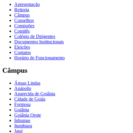
Apresentação
Reitoria
Câmpus
Conselhos
Comissões
Comitês
Colégio de Dirigentes
Documentos Institucionais
Eleições
Contatos
Horário de Funcionamento
Câmpus
Águas Lindas
Anápolis
Aparecida de Goiânia
Cidade de Goiás
Formosa
Goiânia
Goiânia Oeste
Inhumas
Itumbiara
Jataí