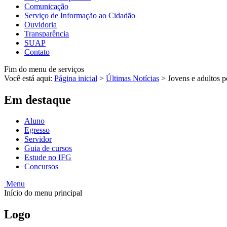
Comunicação
Serviço de Informação ao Cidadão
Ouvidoria
Transparência
SUAP
Contato
Fim do menu de serviços
Você está aqui:
Página inicial
>
Últimas Notícias
>
Jovens e adultos p
Em destaque
Aluno
Egresso
Servidor
Guia de cursos
Estude no IFG
Concursos
Menu
Início do menu principal
Logo