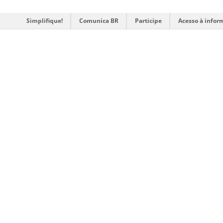
Simplifique!
Comunica BR
Participe
Acesso à infor