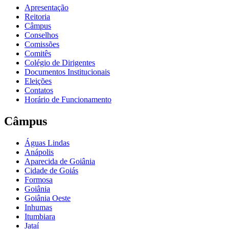
Apresentação
Reitoria
Câmpus
Conselhos
Comissões
Comitês
Colégio de Dirigentes
Documentos Institucionais
Eleições
Contatos
Horário de Funcionamento
Câmpus
Águas Lindas
Anápolis
Aparecida de Goiânia
Cidade de Goiás
Formosa
Goiânia
Goiânia Oeste
Inhumas
Itumbiara
Jataí