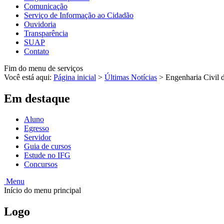
Comunicação
Serviço de Informação ao Cidadão
Ouvidoria
Transparência
SUAP
Contato
Fim do menu de serviços
Você está aqui:
Página inicial
>
Últimas Notícias
>
Engenharia Civil 
Em destaque
Aluno
Egresso
Servidor
Guia de cursos
Estude no IFG
Concursos
Menu
Início do menu principal
Logo