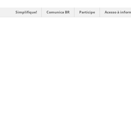
Simplifique!
Comunica BR
Participe
Acesso à infor