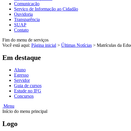
Comunicação
Serviço de Informação ao Cidadão
Ouvidoria
Transparência
SUAP
Contato
Fim do menu de serviços
Você está aqui:
Página inicial
>
Últimas Notícias
>
Matrículas da Educ
Em destaque
Aluno
Egresso
Servidor
Guia de cursos
Estude no IFG
Concursos
Menu
Início do menu principal
Logo