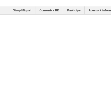
Simplifique!
Comunica BR
Participe
Acesso à infor