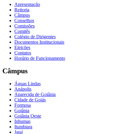
Apresentação
Reitoria
Câmpus
Conselhos
Comissões
Comitês
Colégio de Dirigentes
Documentos Institucionais
Eleições
Contatos
Horário de Funcionamento
Câmpus
Águas Lindas
Anápolis
Aparecida de Goiânia
Cidade de Goiás
Formosa
Goiânia
Goiânia Oeste
Inhumas
Itumbiara
Jataí