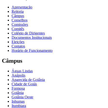
Apresentação
Reitoria
Câmpus
Conselhos
Comissões
Comitês
Colégio de Dirigentes
Documentos Institucionais
Eleições
Contatos
Horário de Funcionamento
Câmpus
Águas Lindas
Anápolis
Aparecida de Goiânia
Cidade de Goiás
Formosa
Goiânia
Goiânia Oeste
Inhumas
Itumbiara