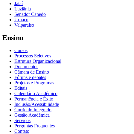
Jataí
Luziânia
Senador Canedo
Uruaçu
Valparaíso
Ensino
Cursos
Processos Seletivos
Estrutura Organizacional
Documentos
Câmara de Ensino
Fóruns e debates
Projetos e Programas
Editais
Calendário Acadêmico
Permanência e Êxito
Inclusão/Acessibilidade
Currículo Integrado
Gestão Acadêmica
Serviços
Perguntas Frequentes
Contato