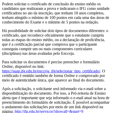
Podem solicitar o certificado de conclusão do ensino médio os
candidatos que realizaram a prova e indicaram o IFG como unidade
certificadora no ato da inscrição, que tenham 18 anos completos,
tenham atingido o mínimo de 100 pontos em cada uma das áreas de
conhecimento do Exame e o mínimo de 5 pontos na redação.
Há possibilidade de solicitar dois tipos de documentos diferentes: o
c
ertificado, que reconhece oficialmente que o estudante cumpriu
todas as etapas do ensino médio, ou a declaração de proficiência,
que é a certificação parcial
que
comprova que o participante
conseguiu cumprir um ou mais componentes curriculares
(disciplinas) nas áreas avaliadas pelo Encceja.
Para solicitar os documentos é preciso preencher o formulário
Online
, disponível no link:
https://suap.ifg.edu.br/encceja_ifg/selecionar_tipo_certificado/
.
O
certificado é emitido também de forma
Online
e comprovado por
meio de autenticidade única, que aparece ao final do documento.
Após a solicitação, o solicitante será informado via e-mail sobre a
disponibilização do documento. Por isso, a Pró-reitoria de Ensino
alerta que é importante que seja informado o e-mail atual na hora de
preenchimento do formulário de solicitação. É possível acompanhar
o andamento das solicitações por meio de um link disponível na
página:
http://ifg.edu.br/servicos?showall=&start=9