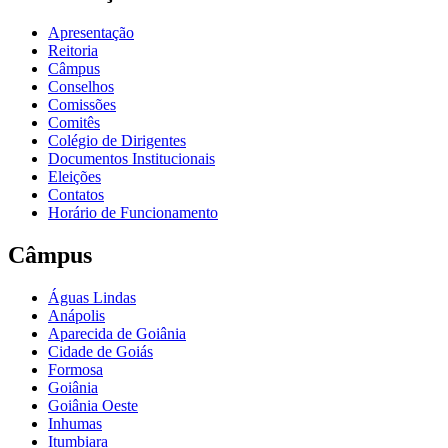
Apresentação
Reitoria
Câmpus
Conselhos
Comissões
Comitês
Colégio de Dirigentes
Documentos Institucionais
Eleições
Contatos
Horário de Funcionamento
Câmpus
Águas Lindas
Anápolis
Aparecida de Goiânia
Cidade de Goiás
Formosa
Goiânia
Goiânia Oeste
Inhumas
Itumbiara