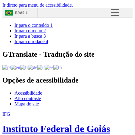
Ir direto para menu de acessibilidade.
BRASIL
Simplifique!
Ir para o conteúdo
1
Ir para o menu
2
Comunica BR
Ir para a busca
3
Ir para o rodapé
4
Participe
Acesso à informação
GTranslate - Tradução do site
Legislação
Canais
Opções de acessibilidade
Acessibilidade
Alto contraste
Mapa do site
IFG
Instituto Federal de Goiás