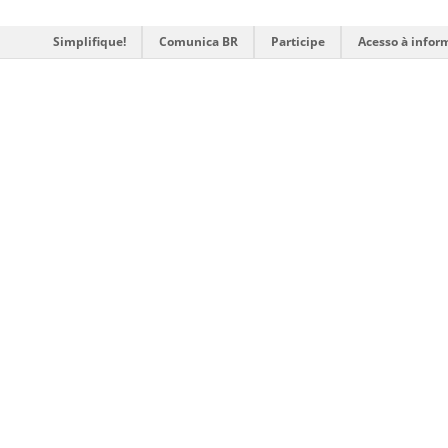
Simplifique!
Comunica BR
Participe
Acesso à infor