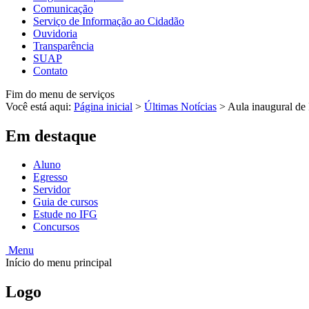
Comunicação
Serviço de Informação ao Cidadão
Ouvidoria
Transparência
SUAP
Contato
Fim do menu de serviços
Você está aqui:
Página inicial
>
Últimas Notícias
>
Aula inaugural de
Em destaque
Aluno
Egresso
Servidor
Guia de cursos
Estude no IFG
Concursos
Menu
Início do menu principal
Logo