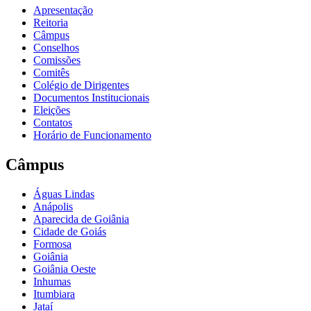
Apresentação
Reitoria
Câmpus
Conselhos
Comissões
Comitês
Colégio de Dirigentes
Documentos Institucionais
Eleições
Contatos
Horário de Funcionamento
Câmpus
Águas Lindas
Anápolis
Aparecida de Goiânia
Cidade de Goiás
Formosa
Goiânia
Goiânia Oeste
Inhumas
Itumbiara
Jataí