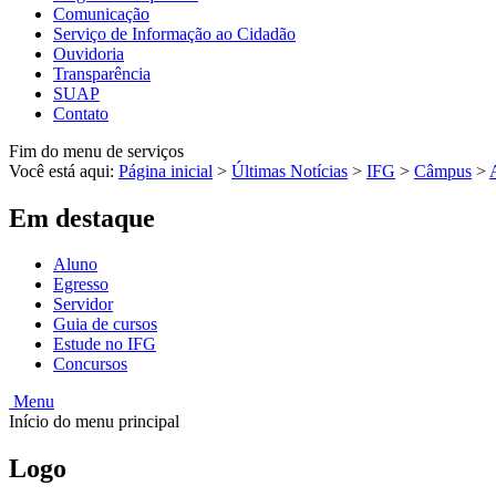
Comunicação
Serviço de Informação ao Cidadão
Ouvidoria
Transparência
SUAP
Contato
Fim do menu de serviços
Você está aqui:
Página inicial
>
Últimas Notícias
>
IFG
>
Câmpus
>
Em destaque
Aluno
Egresso
Servidor
Guia de cursos
Estude no IFG
Concursos
Menu
Início do menu principal
Logo