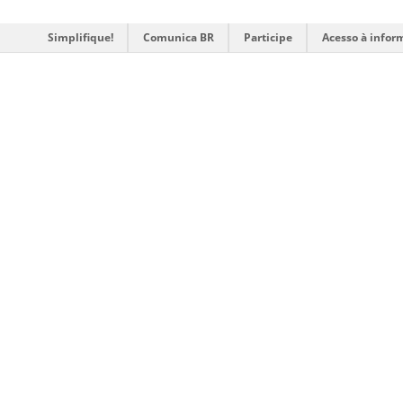
Simplifique!
Comunica BR
Participe
Acesso à infor