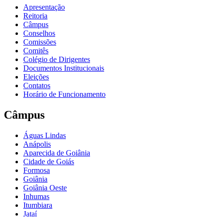
Apresentação
Reitoria
Câmpus
Conselhos
Comissões
Comitês
Colégio de Dirigentes
Documentos Institucionais
Eleições
Contatos
Horário de Funcionamento
Câmpus
Águas Lindas
Anápolis
Aparecida de Goiânia
Cidade de Goiás
Formosa
Goiânia
Goiânia Oeste
Inhumas
Itumbiara
Jataí