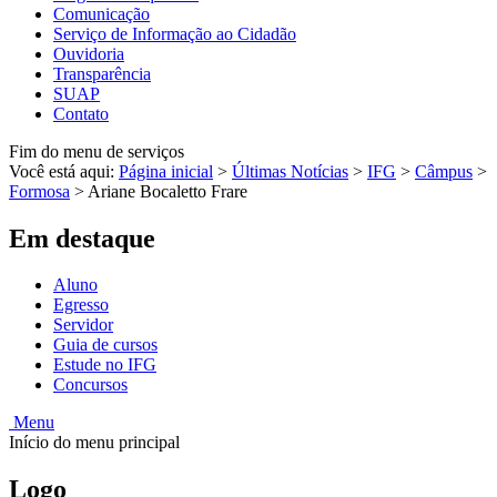
Comunicação
Serviço de Informação ao Cidadão
Ouvidoria
Transparência
SUAP
Contato
Fim do menu de serviços
Você está aqui:
Página inicial
>
Últimas Notícias
>
IFG
>
Câmpus
>
Formosa
>
Ariane Bocaletto Frare
Em destaque
Aluno
Egresso
Servidor
Guia de cursos
Estude no IFG
Concursos
Menu
Início do menu principal
Logo