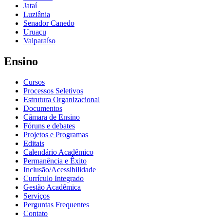
Jataí
Luziânia
Senador Canedo
Uruaçu
Valparaíso
Ensino
Cursos
Processos Seletivos
Estrutura Organizacional
Documentos
Câmara de Ensino
Fóruns e debates
Projetos e Programas
Editais
Calendário Acadêmico
Permanência e Êxito
Inclusão/Acessibilidade
Currículo Integrado
Gestão Acadêmica
Serviços
Perguntas Frequentes
Contato