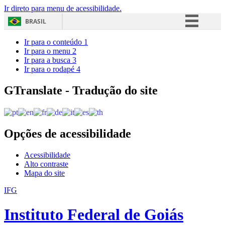
Ir direto para menu de acessibilidade.
BRASIL
Simplifique!
Ir para o conteúdo
1
Ir para o menu
2
Comunica BR
Ir para a busca
3
Ir para o rodapé
4
Participe
Acesso à informação
GTranslate - Tradução do site
Legislação
Canais
Opções de acessibilidade
Acessibilidade
Alto contraste
Mapa do site
IFG
Instituto Federal de Goiás