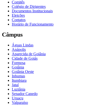
Comitês
Colégio de Dirigentes
Documentos Institucionais
Eleições
Contatos
Horário de Funcionamento
Câmpus
Águas Lindas
Anápolis
Aparecida de Goiânia
Cidade de Goiás
Formosa
Goiânia
Goiânia Oeste
Inhumas
Itumbiara
Jataí
Luziânia
Senador Canedo
Uruaçu
Valparaíso