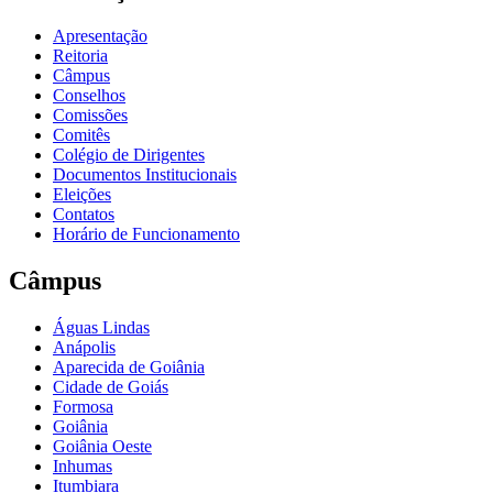
Apresentação
Reitoria
Câmpus
Conselhos
Comissões
Comitês
Colégio de Dirigentes
Documentos Institucionais
Eleições
Contatos
Horário de Funcionamento
Câmpus
Águas Lindas
Anápolis
Aparecida de Goiânia
Cidade de Goiás
Formosa
Goiânia
Goiânia Oeste
Inhumas
Itumbiara