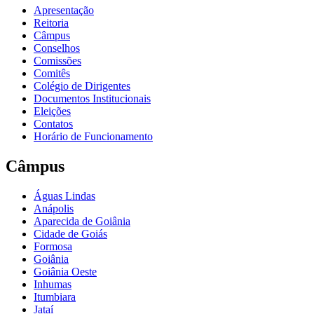
Apresentação
Reitoria
Câmpus
Conselhos
Comissões
Comitês
Colégio de Dirigentes
Documentos Institucionais
Eleições
Contatos
Horário de Funcionamento
Câmpus
Águas Lindas
Anápolis
Aparecida de Goiânia
Cidade de Goiás
Formosa
Goiânia
Goiânia Oeste
Inhumas
Itumbiara
Jataí