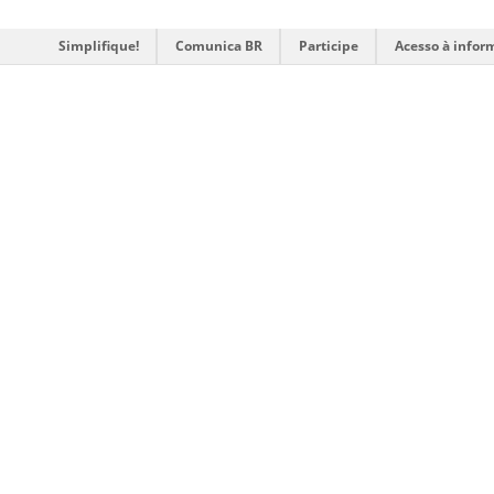
Simplifique!
Comunica BR
Participe
Acesso à infor