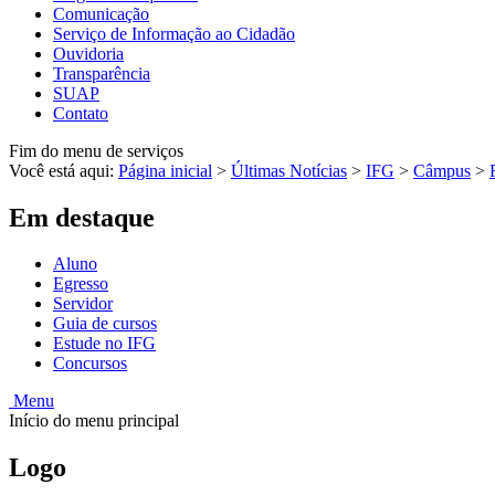
Comunicação
Serviço de Informação ao Cidadão
Ouvidoria
Transparência
SUAP
Contato
Fim do menu de serviços
Você está aqui:
Página inicial
>
Últimas Notícias
>
IFG
>
Câmpus
>
Em destaque
Aluno
Egresso
Servidor
Guia de cursos
Estude no IFG
Concursos
Menu
Início do menu principal
Logo