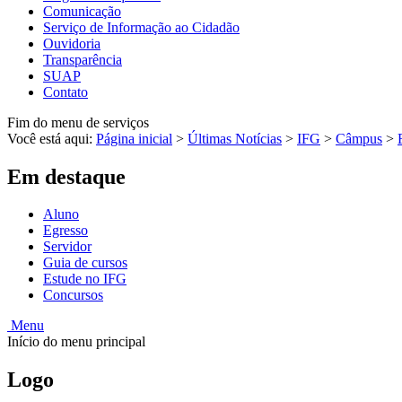
Comunicação
Serviço de Informação ao Cidadão
Ouvidoria
Transparência
SUAP
Contato
Fim do menu de serviços
Você está aqui:
Página inicial
>
Últimas Notícias
>
IFG
>
Câmpus
>
Em destaque
Aluno
Egresso
Servidor
Guia de cursos
Estude no IFG
Concursos
Menu
Início do menu principal
Logo