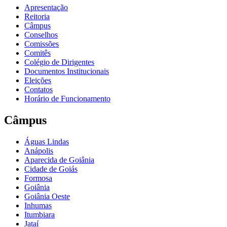
Apresentação
Reitoria
Câmpus
Conselhos
Comissões
Comitês
Colégio de Dirigentes
Documentos Institucionais
Eleições
Contatos
Horário de Funcionamento
Câmpus
Águas Lindas
Anápolis
Aparecida de Goiânia
Cidade de Goiás
Formosa
Goiânia
Goiânia Oeste
Inhumas
Itumbiara
Jataí