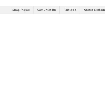
Simplifique!
Comunica BR
Participe
Acesso à infor