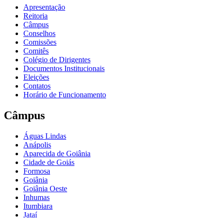
Apresentação
Reitoria
Câmpus
Conselhos
Comissões
Comitês
Colégio de Dirigentes
Documentos Institucionais
Eleições
Contatos
Horário de Funcionamento
Câmpus
Águas Lindas
Anápolis
Aparecida de Goiânia
Cidade de Goiás
Formosa
Goiânia
Goiânia Oeste
Inhumas
Itumbiara
Jataí