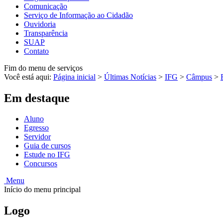
Comunicação
Serviço de Informação ao Cidadão
Ouvidoria
Transparência
SUAP
Contato
Fim do menu de serviços
Você está aqui:
Página inicial
>
Últimas Notícias
>
IFG
>
Câmpus
>
Em destaque
Aluno
Egresso
Servidor
Guia de cursos
Estude no IFG
Concursos
Menu
Início do menu principal
Logo