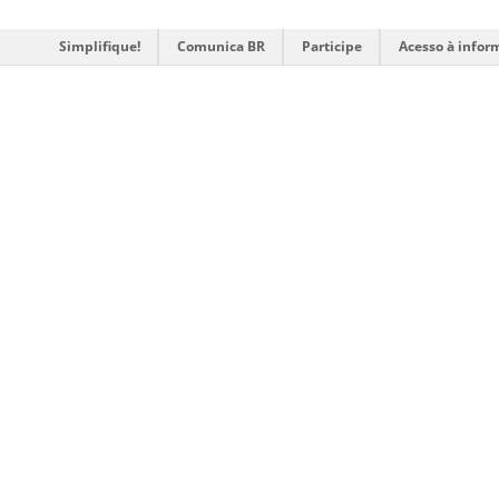
Simplifique!
Comunica BR
Participe
Acesso à infor