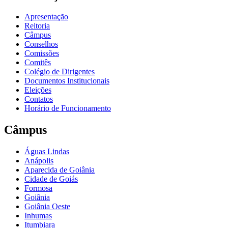
Apresentação
Reitoria
Câmpus
Conselhos
Comissões
Comitês
Colégio de Dirigentes
Documentos Institucionais
Eleições
Contatos
Horário de Funcionamento
Câmpus
Águas Lindas
Anápolis
Aparecida de Goiânia
Cidade de Goiás
Formosa
Goiânia
Goiânia Oeste
Inhumas
Itumbiara