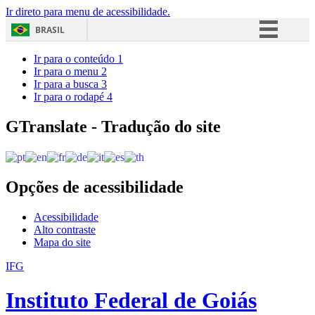
Ir direto para menu de acessibilidade.
BRASIL
Simplifique!
Ir para o conteúdo
1
Ir para o menu
2
Comunica BR
Ir para a busca
3
Ir para o rodapé
4
Participe
Acesso à informação
GTranslate - Tradução do site
Legislação
Canais
Opções de acessibilidade
Acessibilidade
Alto contraste
Mapa do site
IFG
Instituto Federal de Goiás