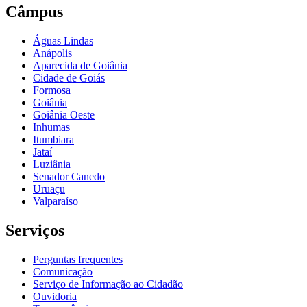
Câmpus
Águas Lindas
Anápolis
Aparecida de Goiânia
Cidade de Goiás
Formosa
Goiânia
Goiânia Oeste
Inhumas
Itumbiara
Jataí
Luziânia
Senador Canedo
Uruaçu
Valparaíso
Serviços
Perguntas frequentes
Comunicação
Serviço de Informação ao Cidadão
Ouvidoria