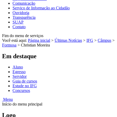
Comunicação
Serviço de Informação ao Cidadão
Ouvidoria
Transparência
SUAP
Contato
Fim do menu de serviços
Você está aqui:
Página inicial
>
Últimas Notícias
>
IFG
>
Câmpus
>
Formosa
>
Christian Moreira
Em destaque
Aluno
Egresso
Servidor
Guia de cursos
Estude no IFG
Concursos
Menu
Início do menu principal
Logo