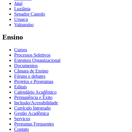
Jataí
Luziânia
Senador Canedo
Uruaçu
Valparaíso
Ensino
Cursos
Processos Seletivos
Estrutura Organizacional
Documentos
Câmara de Ensino
Fóruns e debates
Projetos e Programas
Editais
Calendário Acadêmico
Permanência e Êxito
Inclusão/Acessibilidade
Currículo Integrado
Gestão Acadêmica
Serviços
Perguntas Frequentes
Contato