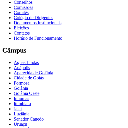
Conselhos
Comissões
Comitês
Colégio de Dirigentes
Documentos Institucionais
Eleições
Contatos
Horário de Funcionamento
Câmpus
Águas Lindas
Anápolis
Aparecida de Goiânia
Cidade de Goiás
Formosa
Goiânia
Goiânia Oeste
Inhumas
Itumbiara
Jataí
Luziânia
Senador Canedo
Uruaçu