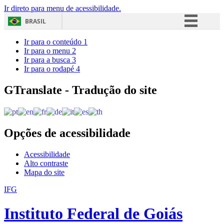
Ir direto para menu de acessibilidade.
BRASIL
Simplifique!
Ir para o conteúdo
1
Ir para o menu
2
Comunica BR
Ir para a busca
3
Ir para o rodapé
4
Participe
Acesso à informação
GTranslate - Tradução do site
Legislação
Canais
Opções de acessibilidade
Acessibilidade
Alto contraste
Mapa do site
IFG
Instituto Federal de Goiás