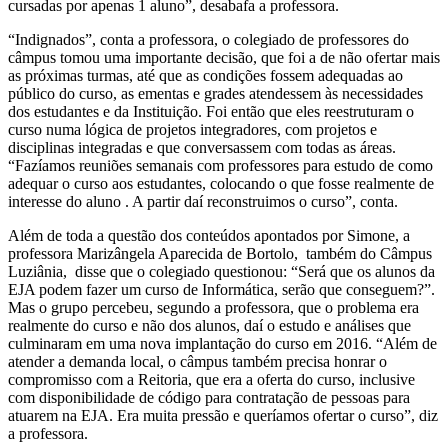
cursadas por apenas 1 aluno”, desabafa a professora.
“Indignados”, conta a professora, o colegiado de professores do
câmpus tomou uma importante decisão, que foi a de não ofertar mais
as próximas turmas, até que as condições fossem adequadas ao
público do curso, as ementas e grades atendessem às necessidades
dos estudantes e da Instituição. Foi então que eles reestruturam o
curso numa lógica de projetos integradores, com projetos e
disciplinas integradas e que conversassem com todas as áreas.
“Fazíamos reuniões semanais com professores para estudo de como
adequar o curso aos estudantes, colocando o que fosse realmente de
interesse do aluno . A partir daí reconstruimos o curso”, conta.
Além de toda a questão dos conteúdos apontados por Simone, a
professora Marizângela Aparecida de Bortolo, também do Câmpus
Luziânia, disse que o colegiado questionou: “Será que os alunos da
EJA podem fazer um curso de Informática, serão que conseguem?”.
Mas o grupo percebeu, segundo a professora, que o problema era
realmente do curso e não dos alunos, daí o estudo e análises que
culminaram em uma nova implantação do curso em 2016. “Além de
atender a demanda local, o câmpus também precisa honrar o
compromisso com a Reitoria, que era a oferta do curso, inclusive
com disponibilidade de código para contratação de pessoas para
atuarem na EJA. Era muita pressão e queríamos ofertar o curso”, diz
a professora.