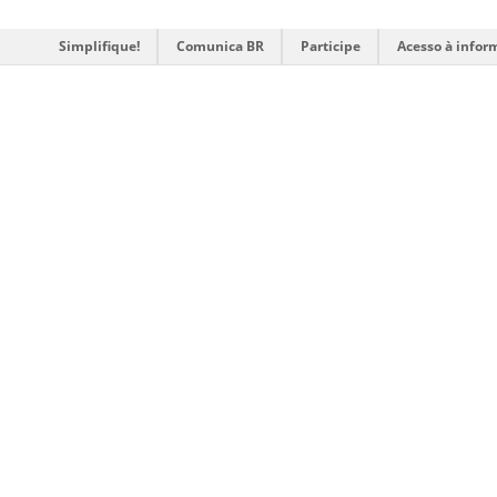
Simplifique!
Comunica BR
Participe
Acesso à infor