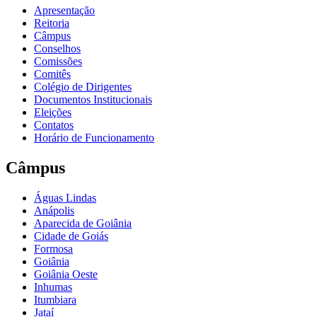
Apresentação
Reitoria
Câmpus
Conselhos
Comissões
Comitês
Colégio de Dirigentes
Documentos Institucionais
Eleições
Contatos
Horário de Funcionamento
Câmpus
Águas Lindas
Anápolis
Aparecida de Goiânia
Cidade de Goiás
Formosa
Goiânia
Goiânia Oeste
Inhumas
Itumbiara
Jataí