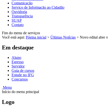
Comunicação
Serviço de Informação ao Cidadão
Ouvidoria
Transparência
SUAP
Contato
Fim do menu de serviços
Você está aqui:
Página inicial
>
Últimas Notícias
>
Novo edital abre 
Em destaque
Aluno
Egresso
Servidor
Guia de cursos
Estude no IFG
Concursos
Menu
Início do menu principal
Logo