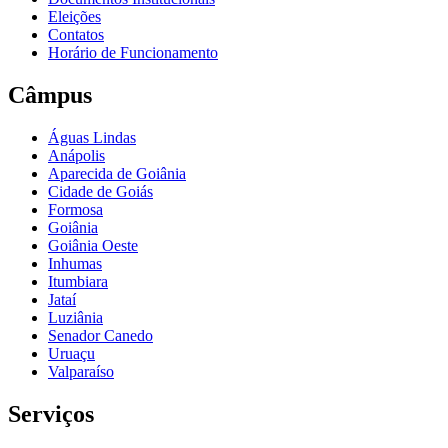
Eleições
Contatos
Horário de Funcionamento
Câmpus
Águas Lindas
Anápolis
Aparecida de Goiânia
Cidade de Goiás
Formosa
Goiânia
Goiânia Oeste
Inhumas
Itumbiara
Jataí
Luziânia
Senador Canedo
Uruaçu
Valparaíso
Serviços