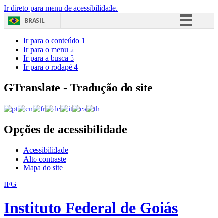
Ir direto para menu de acessibilidade.
BRASIL
Simplifique!
Ir para o conteúdo
1
Ir para o menu
2
Comunica BR
Ir para a busca
3
Ir para o rodapé
4
Participe
Acesso à informação
GTranslate - Tradução do site
Legislação
Canais
Opções de acessibilidade
Acessibilidade
Alto contraste
Mapa do site
IFG
Instituto Federal de Goiás