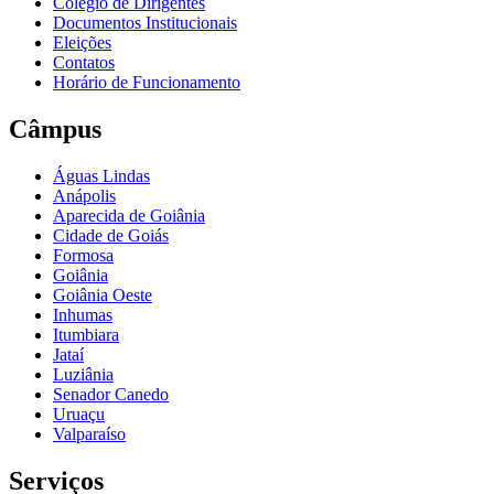
Colégio de Dirigentes
Documentos Institucionais
Eleições
Contatos
Horário de Funcionamento
Câmpus
Águas Lindas
Anápolis
Aparecida de Goiânia
Cidade de Goiás
Formosa
Goiânia
Goiânia Oeste
Inhumas
Itumbiara
Jataí
Luziânia
Senador Canedo
Uruaçu
Valparaíso
Serviços