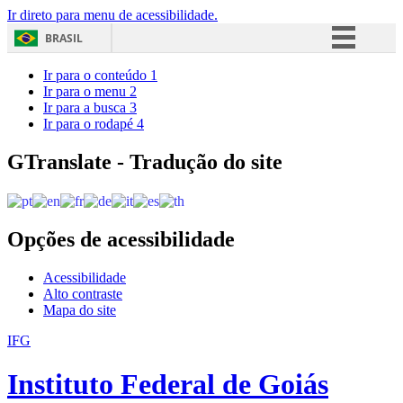
Ir direto para menu de acessibilidade.
BRASIL
Simplifique!
Ir para o conteúdo
1
Ir para o menu
2
Comunica BR
Ir para a busca
3
Ir para o rodapé
4
Participe
Acesso à informação
GTranslate - Tradução do site
Legislação
Canais
Opções de acessibilidade
Acessibilidade
Alto contraste
Mapa do site
IFG
Instituto Federal de Goiás