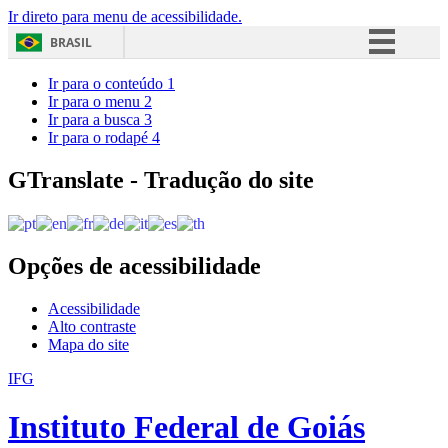
Ir direto para menu de acessibilidade.
BRASIL
Simplifique!
Ir para o conteúdo
1
Ir para o menu
2
Comunica BR
Ir para a busca
3
Ir para o rodapé
4
Participe
Acesso à informação
GTranslate - Tradução do site
Legislação
Canais
Opções de acessibilidade
Acessibilidade
Alto contraste
Mapa do site
IFG
Instituto Federal de Goiás