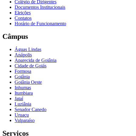
Colégio de Dirigentes
Documentos Institucionais
Eleições
Contatos
Horário de Funcionamento
Câmpus
Águas Lindas
Anápolis
Aparecida de Goiânia
Cidade de Goiás
Formosa
Goiânia
Goiânia Oeste
Inhumas
Itumbiara
Jataí
Luziânia
Senador Canedo
Uruaçu
Valparaíso
Serviços