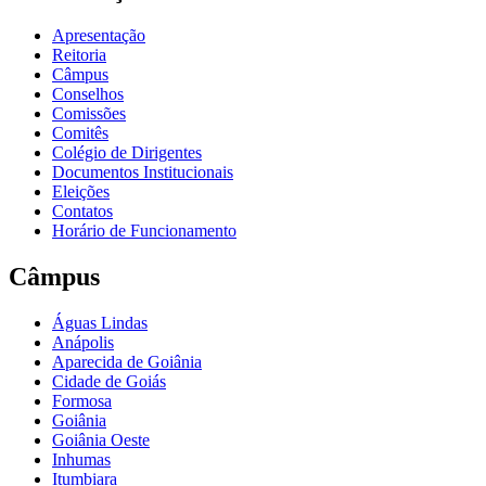
Apresentação
Reitoria
Câmpus
Conselhos
Comissões
Comitês
Colégio de Dirigentes
Documentos Institucionais
Eleições
Contatos
Horário de Funcionamento
Câmpus
Águas Lindas
Anápolis
Aparecida de Goiânia
Cidade de Goiás
Formosa
Goiânia
Goiânia Oeste
Inhumas
Itumbiara