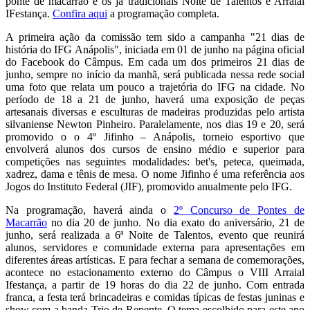
ponte de macarrão e os já tradicionais Noite de Talentos e Arraial
IFestança.
Confira aqui
a programação completa.
A primeira ação da comissão tem sido a campanha "21 dias de
história do IFG Anápolis", iniciada em 01 de junho na página oficial
do Facebook do Câmpus. Em cada um dos primeiros 21 dias de
junho, sempre no início da manhã, será publicada nessa rede social
uma foto que relata um pouco a trajetória do IFG na cidade. No
período de 18 a 21 de junho, haverá uma exposição de peças
artesanais diversas e esculturas de madeiras produzidas pelo artista
silvaniense Newton Pinheiro. Paralelamente, nos dias 19 e 20, será
promovido o o 4º Jifinho – Anápolis, torneio esportivo que
envolverá alunos dos cursos de ensino médio e superior para
competições nas seguintes modalidades: bet's, peteca, queimada,
xadrez, dama e tênis de mesa. O nome Jifinho é uma referência aos
Jogos do Instituto Federal (JIF), promovido anualmente pelo IFG.
Na programação, haverá ainda o
2º Concurso de Pontes de
Macarrão
no dia 20 de junho. No dia exato do aniversário, 21 de
junho, será realizada a 6ª Noite de Talentos, evento que reunirá
alunos, servidores e comunidade externa para apresentações em
diferentes áreas artísticas. E para fechar a semana de comemorações,
acontece no estacionamento externo do Câmpus o VIII Arraial
Ifestança, a partir de 19 horas do dia 22 de junho. Com entrada
franca, a festa terá brincadeiras e comidas típicas de festas juninas e
show com a banda Trio de Repente. O tema escolhido para este ano