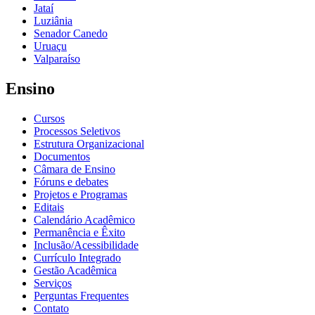
Jataí
Luziânia
Senador Canedo
Uruaçu
Valparaíso
Ensino
Cursos
Processos Seletivos
Estrutura Organizacional
Documentos
Câmara de Ensino
Fóruns e debates
Projetos e Programas
Editais
Calendário Acadêmico
Permanência e Êxito
Inclusão/Acessibilidade
Currículo Integrado
Gestão Acadêmica
Serviços
Perguntas Frequentes
Contato