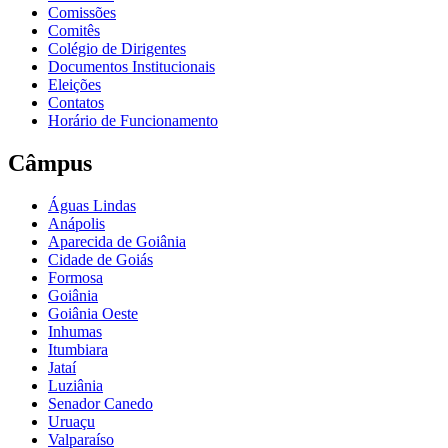
Comissões
Comitês
Colégio de Dirigentes
Documentos Institucionais
Eleições
Contatos
Horário de Funcionamento
Câmpus
Águas Lindas
Anápolis
Aparecida de Goiânia
Cidade de Goiás
Formosa
Goiânia
Goiânia Oeste
Inhumas
Itumbiara
Jataí
Luziânia
Senador Canedo
Uruaçu
Valparaíso