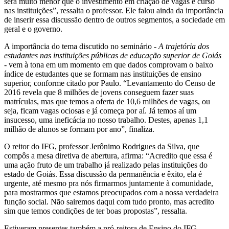
será muito menor que o investimento em criação de vagas e curso
nas instituições”, ressalta o professor. Ele falou ainda da importância
de inserir essa discussão dentro de outros segmentos, a sociedade em
geral e o governo.
A importância do tema discutido no seminário -
A trajetória dos
estudantes nas instituições públicas de educação superior de Goiás
-
vem à tona em um momento em que dados comprovam o baixo
índice de estudantes que se formam nas instituições de ensino
superior, conforme citado por Paulo. “Levantamento do Censo de
2016 revela que 8 milhões de jovens conseguem fazer suas
matrículas, mas que temos a oferta de 10,6 milhões de vagas, ou
seja, ficam vagas ociosas e já começa por aí. Já temos aí um
insucesso, uma ineficácia no nosso trabalho. Destes, apenas 1,1
milhão de alunos se formam por ano”, finaliza.
O reitor do IFG, professor Jerônimo Rodrigues da Silva, que
compôs a mesa diretiva de abertura, afirma: “Acredito que essa é
uma ação fruto de um trabalho já realizado pelas instituições do
estado de Goiás. Essa discussão da permanência e êxito, ela é
urgente, até mesmo pra nós firmarmos juntamente à comunidade,
para mostrarmos que estamos preocupados com a nossa verdadeira
função social. Não sairemos daqui com tudo pronto, mas acredito
sim que temos condições de ter boas propostas”, ressalta.
Estiveram presentes também a pró-reitora de Ensino do IFG,