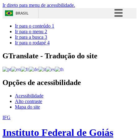
Ir direto para menu de acessibilidade.
BRASIL
Simplifique!
Ir para o conteúdo
1
Ir para o menu
2
Comunica BR
Ir para a busca
3
Ir para o rodapé
4
Participe
Acesso à informação
GTranslate - Tradução do site
Legislação
Canais
Opções de acessibilidade
Acessibilidade
Alto contraste
Mapa do site
IFG
Instituto Federal de Goiás