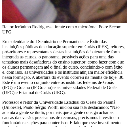
Reitor Jerônimo Rodrigues a frente com o microfone. Foto: Secom
UFG
Em solenidade do I Seminário de Permanência e Êxito das
instituições públicas de educação superior em Goiás (IPES), reitores,
pró-reitores e representantes destas instituições debateram de forma
integrada as causas, o panorama, possíveis ações para uma das
temáticas mais desafiadoras do ensino superior: como fazer com que
os alunos permaneçam até o final do curso, concluindo-o com êxito
e, com isso, as universidades e os institutos atinjam maior eficiência
nessa formação. A abertura do evento ocorreu na manhã de hoje, 30.
Este é um evento conjunto entre os institutos federais de Goiás
(IFG) e Goiano (IF Goiano) e as universidades Federal de Goiás
(UFG) e Estadual de Goiás (UEG).
Professor e reitor da Universidade Estadual do Oeste do Paraná
(Unioeste), Paulo Sérgio Wolff, iniciou sua fala destacando: “Não
adianta a gente se iludir, por mais que a gente consiga achar as
causas da evasão, precisamos de recursos, precisamos investir em
funcionários e ações para conter isso. E falo que esse investimento