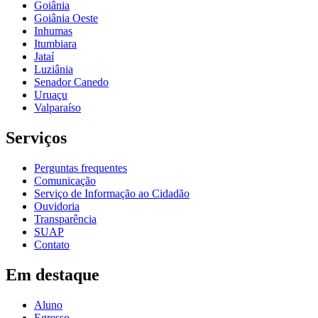
Goiânia
Goiânia Oeste
Inhumas
Itumbiara
Jataí
Luziânia
Senador Canedo
Uruaçu
Valparaíso
Serviços
Perguntas frequentes
Comunicação
Serviço de Informação ao Cidadão
Ouvidoria
Transparência
SUAP
Contato
Em destaque
Aluno
Egresso