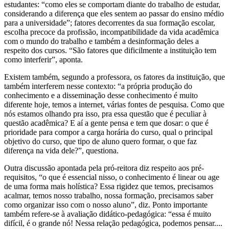
estudantes: “como eles se comportam diante do trabalho de estudar,
considerando a diferença que eles sentem ao passar do ensino médio
para a universidade”; fatores decorrentes da sua formação escolar,
escolha precoce da profissão, incompatibilidade da vida acadêmica
com o mundo do trabalho e também a desinformação deles a
respeito dos cursos. “São fatores que dificilmente a instituição tem
como interferir”, aponta.
Existem também, segundo a professora, os fatores da instituição, que
também interferem nesse contexto: “a própria produção do
conhecimento e a disseminação desse conhecimento é muito
diferente hoje, temos a internet, várias fontes de pesquisa. Como que
nós estamos olhando pra isso, pra essa questão que é peculiar à
questão acadêmica? E aí a gente pensa e tem que dosar: o que é
prioridade para compor a carga horária do curso, qual o principal
objetivo do curso, que tipo de aluno quero formar, o que faz
diferença na vida dele?”, questiona.
Outra discussão apontada pela pró-reitora diz respeito aos pré-
requisitos, “o que é essencial nisso, o conhecimento é linear ou age
de uma forma mais holística? Essa rigidez que temos, precisamos
acalmar, temos nosso trabalho, nossa formação, precisamos saber
como organizar isso com o nosso aluno”, diz. Ponto importante
também refere-se à avaliação didático-pedagógica: “essa é muito
difícil, é o grande nó! Nessa relação pedagógica, podemos pensar....