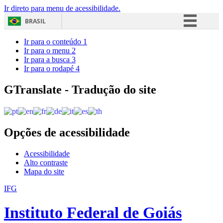
Ir direto para menu de acessibilidade.
BRASIL
Simplifique!
Ir para o conteúdo
1
Ir para o menu
2
Comunica BR
Ir para a busca
3
Ir para o rodapé
4
Participe
Acesso à informação
GTranslate - Tradução do site
Legislação
Canais
Opções de acessibilidade
Acessibilidade
Alto contraste
Mapa do site
IFG
Instituto Federal de Goiás