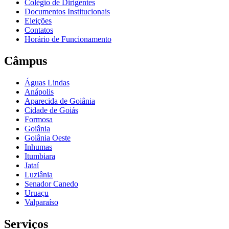
Colégio de Dirigentes
Documentos Institucionais
Eleições
Contatos
Horário de Funcionamento
Câmpus
Águas Lindas
Anápolis
Aparecida de Goiânia
Cidade de Goiás
Formosa
Goiânia
Goiânia Oeste
Inhumas
Itumbiara
Jataí
Luziânia
Senador Canedo
Uruaçu
Valparaíso
Serviços