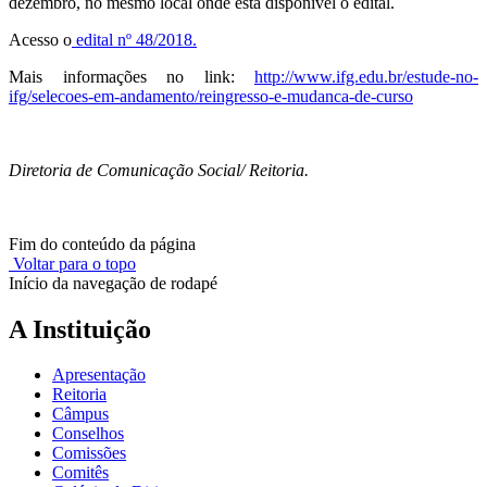
dezembro, no mesmo local onde está disponível o edital.
Acesso o
edital nº 48/2018.
Mais informações no link:
http://www.ifg.edu.br/estude-no-
ifg/selecoes-em-andamento/reingresso-e-mudanca-de-curso
Diretoria de Comunicação Social/ Reitoria.
Fim do conteúdo da página
Voltar para o topo
Início da navegação de rodapé
A Instituição
Apresentação
Reitoria
Câmpus
Conselhos
Comissões
Comitês