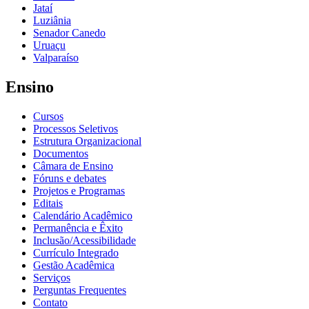
Jataí
Luziânia
Senador Canedo
Uruaçu
Valparaíso
Ensino
Cursos
Processos Seletivos
Estrutura Organizacional
Documentos
Câmara de Ensino
Fóruns e debates
Projetos e Programas
Editais
Calendário Acadêmico
Permanência e Êxito
Inclusão/Acessibilidade
Currículo Integrado
Gestão Acadêmica
Serviços
Perguntas Frequentes
Contato