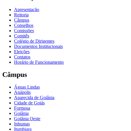
Apresentação
Reitoria
Câmpus
Conselhos
Comissões
Comitês
Colégio de Dirigentes
Documentos Institucionais
Eleições
Contatos
Horário de Funcionamento
Câmpus
Águas Lindas
Anápolis
Aparecida de Goiânia
Cidade de Goiás
Formosa
Goiânia
Goiânia Oeste
Inhumas
Itumbiara