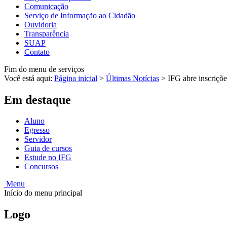
Comunicação
Serviço de Informação ao Cidadão
Ouvidoria
Transparência
SUAP
Contato
Fim do menu de serviços
Você está aqui:
Página inicial
>
Últimas Notícias
>
IFG abre inscriçõe
Em destaque
Aluno
Egresso
Servidor
Guia de cursos
Estude no IFG
Concursos
Menu
Início do menu principal
Logo