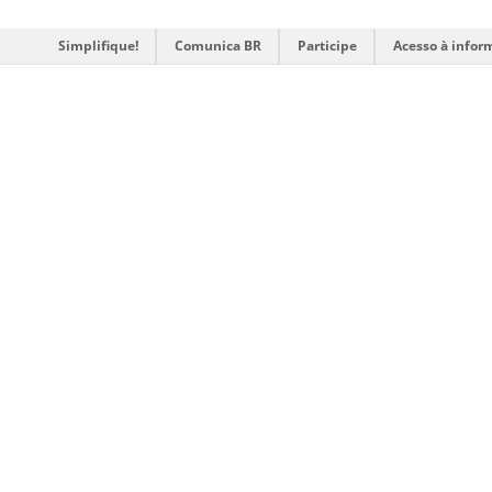
Simplifique!
Comunica BR
Participe
Acesso à infor