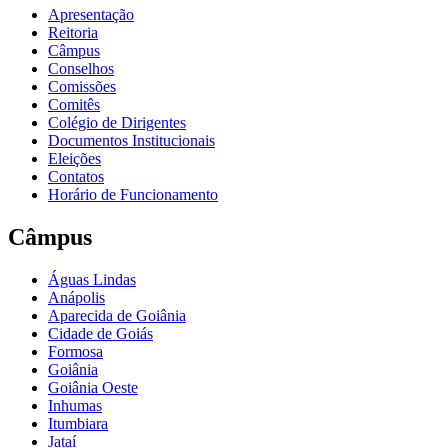
Apresentação
Reitoria
Câmpus
Conselhos
Comissões
Comitês
Colégio de Dirigentes
Documentos Institucionais
Eleições
Contatos
Horário de Funcionamento
Câmpus
Águas Lindas
Anápolis
Aparecida de Goiânia
Cidade de Goiás
Formosa
Goiânia
Goiânia Oeste
Inhumas
Itumbiara
Jataí