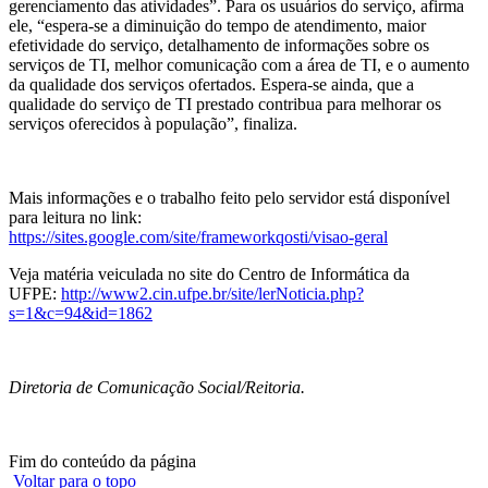
gerenciamento das atividades”. Para os usuários do serviço, afirma
ele, “espera-se a diminuição do tempo de atendimento, maior
efetividade do serviço, detalhamento de informações sobre os
serviços de TI, melhor comunicação com a área de TI, e o aumento
da qualidade dos serviços ofertados. Espera-se ainda, que a
qualidade do serviço de TI prestado contribua para melhorar os
serviços oferecidos à população”, finaliza.
Mais informações e o trabalho feito pelo servidor está disponível
para leitura no link:
https://sites.google.com/site/frameworkqosti/visao-geral
Veja matéria veiculada no site do Centro de Informática da
UFPE:
http://www2.cin.ufpe.br/site/lerNoticia.php?
s=1&c=94&id=1862
Diretoria de Comunicação Social/Reitoria.
Fim do conteúdo da página
Voltar para o topo