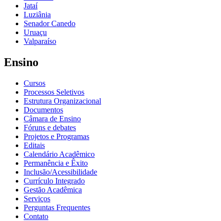
Jataí
Luziânia
Senador Canedo
Uruaçu
Valparaíso
Ensino
Cursos
Processos Seletivos
Estrutura Organizacional
Documentos
Câmara de Ensino
Fóruns e debates
Projetos e Programas
Editais
Calendário Acadêmico
Permanência e Êxito
Inclusão/Acessibilidade
Currículo Integrado
Gestão Acadêmica
Serviços
Perguntas Frequentes
Contato