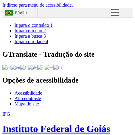
Ir direto para menu de acessibilidade.
BRASIL
Simplifique!
Ir para o conteúdo
1
Ir para o menu
2
Comunica BR
Ir para a busca
3
Ir para o rodapé
4
Participe
Acesso à informação
GTranslate - Tradução do site
Legislação
Canais
Opções de acessibilidade
Acessibilidade
Alto contraste
Mapa do site
IFG
Instituto Federal de Goiás