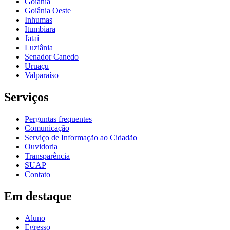
Goiânia
Goiânia Oeste
Inhumas
Itumbiara
Jataí
Luziânia
Senador Canedo
Uruaçu
Valparaíso
Serviços
Perguntas frequentes
Comunicação
Serviço de Informação ao Cidadão
Ouvidoria
Transparência
SUAP
Contato
Em destaque
Aluno
Egresso