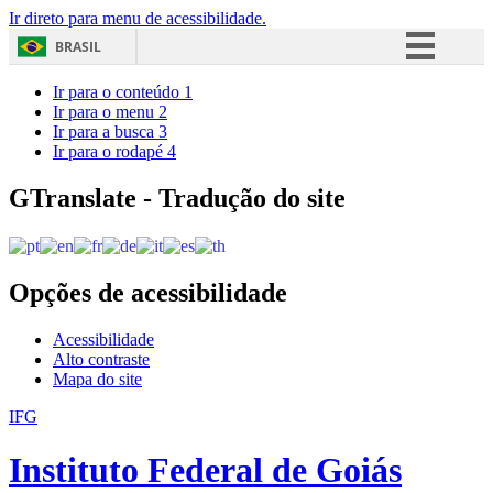
Ir direto para menu de acessibilidade.
BRASIL
Simplifique!
Ir para o conteúdo
1
Ir para o menu
2
Comunica BR
Ir para a busca
3
Ir para o rodapé
4
Participe
Acesso à informação
GTranslate - Tradução do site
Legislação
Canais
Opções de acessibilidade
Acessibilidade
Alto contraste
Mapa do site
IFG
Instituto Federal de Goiás