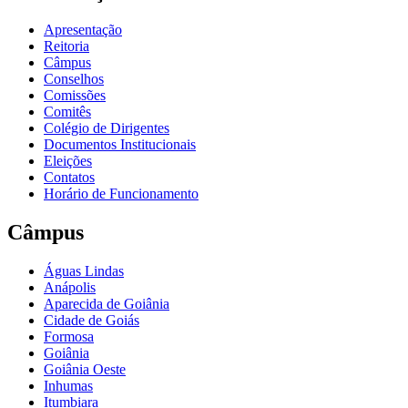
Apresentação
Reitoria
Câmpus
Conselhos
Comissões
Comitês
Colégio de Dirigentes
Documentos Institucionais
Eleições
Contatos
Horário de Funcionamento
Câmpus
Águas Lindas
Anápolis
Aparecida de Goiânia
Cidade de Goiás
Formosa
Goiânia
Goiânia Oeste
Inhumas
Itumbiara