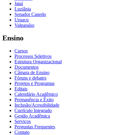
Jataí
Luziânia
Senador Canedo
Uruaçu
Valparaíso
Ensino
Cursos
Processos Seletivos
Estrutura Organizacional
Documentos
Câmara de Ensino
Fóruns e debates
Projetos e Programas
Editais
Calendário Acadêmico
Permanência e Êxito
Inclusão/Acessibilidade
Currículo Integrado
Gestão Acadêmica
Serviços
Perguntas Frequentes
Contato