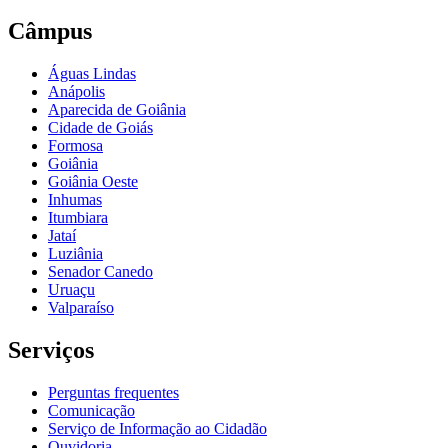
Câmpus
Águas Lindas
Anápolis
Aparecida de Goiânia
Cidade de Goiás
Formosa
Goiânia
Goiânia Oeste
Inhumas
Itumbiara
Jataí
Luziânia
Senador Canedo
Uruaçu
Valparaíso
Serviços
Perguntas frequentes
Comunicação
Serviço de Informação ao Cidadão
Ouvidoria