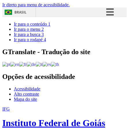
Ir direto para menu de acessibilidade.
BRASIL
Simplifique!
Ir para o conteúdo
1
Ir para o menu
2
Comunica BR
Ir para a busca
3
Ir para o rodapé
4
Participe
Acesso à informação
GTranslate - Tradução do site
Legislação
Canais
Opções de acessibilidade
Acessibilidade
Alto contraste
Mapa do site
IFG
Instituto Federal de Goiás