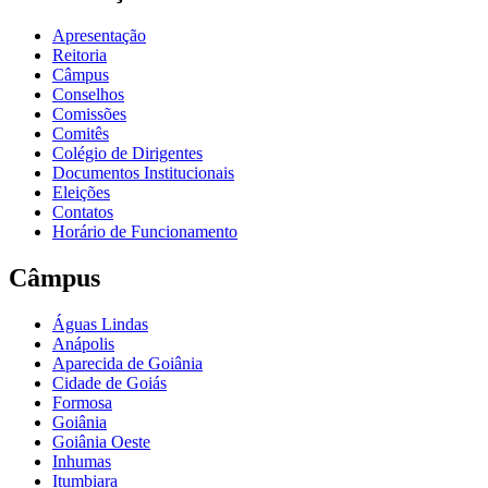
Apresentação
Reitoria
Câmpus
Conselhos
Comissões
Comitês
Colégio de Dirigentes
Documentos Institucionais
Eleições
Contatos
Horário de Funcionamento
Câmpus
Águas Lindas
Anápolis
Aparecida de Goiânia
Cidade de Goiás
Formosa
Goiânia
Goiânia Oeste
Inhumas
Itumbiara