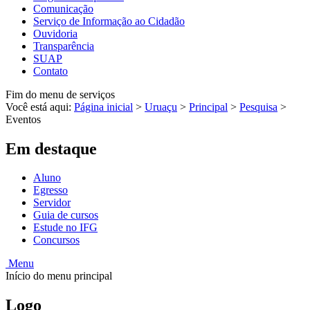
Comunicação
Serviço de Informação ao Cidadão
Ouvidoria
Transparência
SUAP
Contato
Fim do menu de serviços
Você está aqui:
Página inicial
>
Uruaçu
>
Principal
>
Pesquisa
>
Eventos
Em destaque
Aluno
Egresso
Servidor
Guia de cursos
Estude no IFG
Concursos
Menu
Início do menu principal
Logo