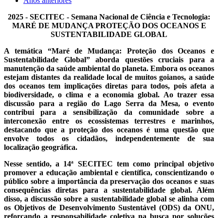
Anos anteriores
2025 - SECITEC - Semana Nacional de Ciência e Tecnologia:
MARÉ DE MUDANÇA PROTEÇÃO DOS OCEANOS E
SUSTENTABILIDADE GLOBAL
A temática “Maré de Mudança: Proteção dos Oceanos e
Sustentabilidade Global” aborda questões cruciais para a
manutenção da saúde
ambiental do planeta. Embora os oceanos
estejam distantes da realidade local de muitos goianos, a saúde
dos oceanos tem implicações
diretas para todos, pois afeta a
biodiversidade, o clima e a economia global. Ao trazer essa
discussão para a região do Lago Serra da Mesa, o
evento
contribui para a sensibilização da comunidade sobre a
interconexão entre os ecossistemas terrestres e marinhos,
destacando que a
proteção dos oceanos é uma questão que
envolve todos os cidadãos, independentemente de sua
localização geográfica.
Nesse sentido, a 14ª SECITEC tem como principal objetivo
promover a educação ambiental e científica, conscientizando o
público sobre a
importância da preservação dos oceanos e suas
consequências diretas para a sustentabilidade global. Além
disso, a discussão sobre a
sustentabilidade global se alinha com
os Objetivos de Desenvolvimento Sustentável (ODS) da ONU,
reforçando a responsabilidade coletiva
na busca por soluções