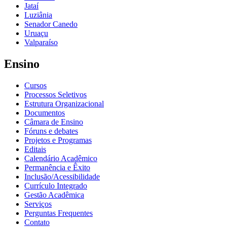
Jataí
Luziânia
Senador Canedo
Uruaçu
Valparaíso
Ensino
Cursos
Processos Seletivos
Estrutura Organizacional
Documentos
Câmara de Ensino
Fóruns e debates
Projetos e Programas
Editais
Calendário Acadêmico
Permanência e Êxito
Inclusão/Acessibilidade
Currículo Integrado
Gestão Acadêmica
Serviços
Perguntas Frequentes
Contato