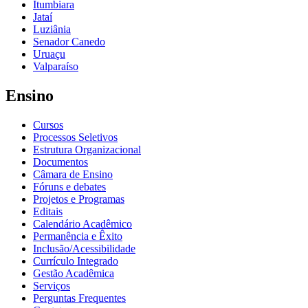
Itumbiara
Jataí
Luziânia
Senador Canedo
Uruaçu
Valparaíso
Ensino
Cursos
Processos Seletivos
Estrutura Organizacional
Documentos
Câmara de Ensino
Fóruns e debates
Projetos e Programas
Editais
Calendário Acadêmico
Permanência e Êxito
Inclusão/Acessibilidade
Currículo Integrado
Gestão Acadêmica
Serviços
Perguntas Frequentes