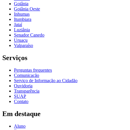
Goiânia
Goiânia Oeste
Inhumas
Itumbiara
Jataí
Luziânia
Senador Canedo
Uruaçu
Valparaíso
Serviços
Perguntas frequentes
Comunicação
Serviço de Informação ao Cidadão
Ouvidoria
Transparência
SUAP
Contato
Em destaque
Aluno