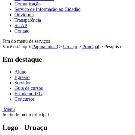
Comunicação
Serviço de Informação ao Cidadão
Ouvidoria
Transparência
SUAP
Contato
Fim do menu de serviços
Você está aqui:
Página inicial
>
Uruaçu
>
Principal
>
Pesquisa
Em destaque
Aluno
Egresso
Servidor
Guia de cursos
Estude no IFG
Concursos
Menu
Início do menu principal
Logo - Uruaçu