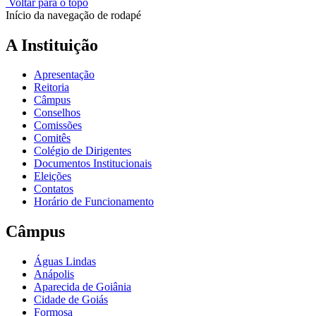
Voltar para o topo
Início da navegação de rodapé
A Instituição
Apresentação
Reitoria
Câmpus
Conselhos
Comissões
Comitês
Colégio de Dirigentes
Documentos Institucionais
Eleições
Contatos
Horário de Funcionamento
Câmpus
Águas Lindas
Anápolis
Aparecida de Goiânia
Cidade de Goiás
Formosa