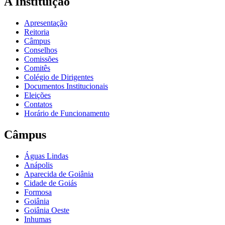
A Instituição
Apresentação
Reitoria
Câmpus
Conselhos
Comissões
Comitês
Colégio de Dirigentes
Documentos Institucionais
Eleições
Contatos
Horário de Funcionamento
Câmpus
Águas Lindas
Anápolis
Aparecida de Goiânia
Cidade de Goiás
Formosa
Goiânia
Goiânia Oeste
Inhumas