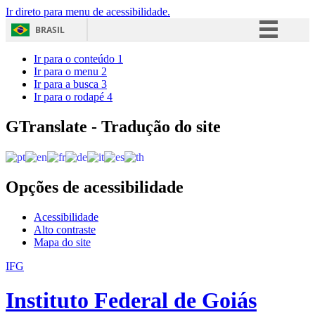
Ir direto para menu de acessibilidade.
BRASIL
Simplifique!
Ir para o conteúdo
1
Ir para o menu
2
Comunica BR
Ir para a busca
3
Ir para o rodapé
4
Participe
Acesso à informação
GTranslate - Tradução do site
Legislação
Canais
Opções de acessibilidade
Acessibilidade
Alto contraste
Mapa do site
IFG
Instituto Federal de Goiás