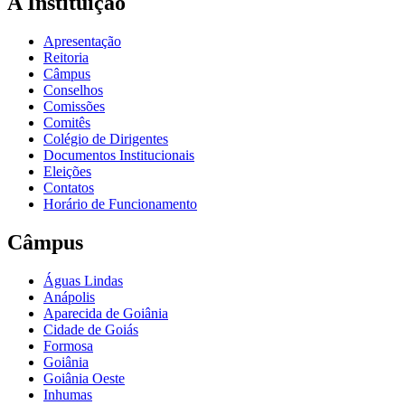
A Instituição
Apresentação
Reitoria
Câmpus
Conselhos
Comissões
Comitês
Colégio de Dirigentes
Documentos Institucionais
Eleições
Contatos
Horário de Funcionamento
Câmpus
Águas Lindas
Anápolis
Aparecida de Goiânia
Cidade de Goiás
Formosa
Goiânia
Goiânia Oeste
Inhumas