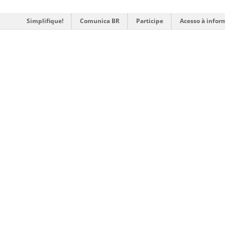
Simplifique!
Comunica BR
Participe
Acesso à infor