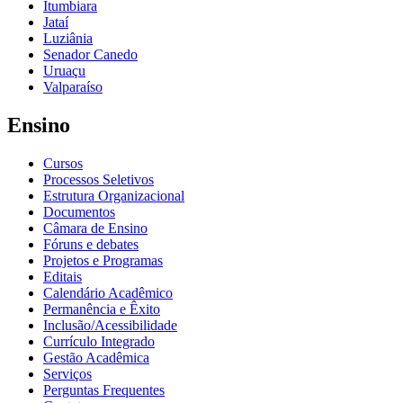
Itumbiara
Jataí
Luziânia
Senador Canedo
Uruaçu
Valparaíso
Ensino
Cursos
Processos Seletivos
Estrutura Organizacional
Documentos
Câmara de Ensino
Fóruns e debates
Projetos e Programas
Editais
Calendário Acadêmico
Permanência e Êxito
Inclusão/Acessibilidade
Currículo Integrado
Gestão Acadêmica
Serviços
Perguntas Frequentes