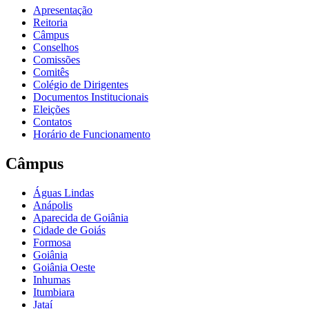
Apresentação
Reitoria
Câmpus
Conselhos
Comissões
Comitês
Colégio de Dirigentes
Documentos Institucionais
Eleições
Contatos
Horário de Funcionamento
Câmpus
Águas Lindas
Anápolis
Aparecida de Goiânia
Cidade de Goiás
Formosa
Goiânia
Goiânia Oeste
Inhumas
Itumbiara
Jataí