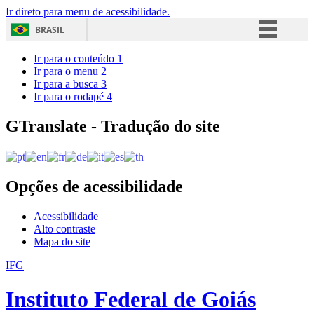
Ir direto para menu de acessibilidade.
BRASIL
Simplifique!
Ir para o conteúdo
1
Ir para o menu
2
Comunica BR
Ir para a busca
3
Ir para o rodapé
4
Participe
Acesso à informação
GTranslate - Tradução do site
Legislação
Canais
Opções de acessibilidade
Acessibilidade
Alto contraste
Mapa do site
IFG
Instituto Federal de Goiás