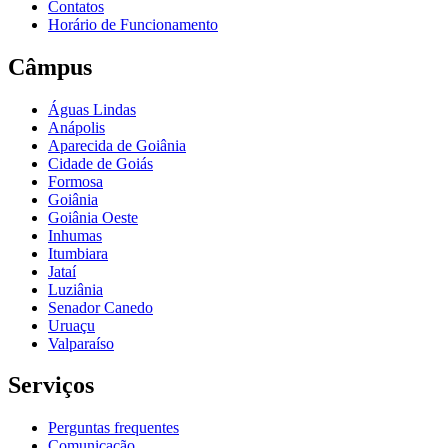
Contatos
Horário de Funcionamento
Câmpus
Águas Lindas
Anápolis
Aparecida de Goiânia
Cidade de Goiás
Formosa
Goiânia
Goiânia Oeste
Inhumas
Itumbiara
Jataí
Luziânia
Senador Canedo
Uruaçu
Valparaíso
Serviços
Perguntas frequentes
Comunicação