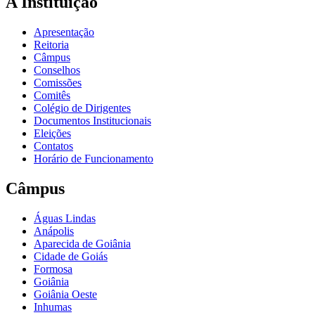
A Instituição
Apresentação
Reitoria
Câmpus
Conselhos
Comissões
Comitês
Colégio de Dirigentes
Documentos Institucionais
Eleições
Contatos
Horário de Funcionamento
Câmpus
Águas Lindas
Anápolis
Aparecida de Goiânia
Cidade de Goiás
Formosa
Goiânia
Goiânia Oeste
Inhumas