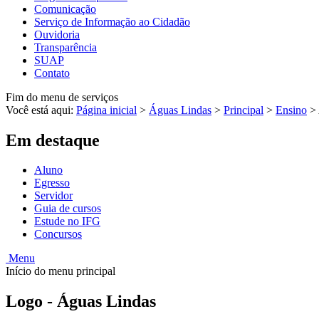
Comunicação
Serviço de Informação ao Cidadão
Ouvidoria
Transparência
SUAP
Contato
Fim do menu de serviços
Você está aqui:
Página inicial
>
Águas Lindas
>
Principal
>
Ensino
>
Em destaque
Aluno
Egresso
Servidor
Guia de cursos
Estude no IFG
Concursos
Menu
Início do menu principal
Logo - Águas Lindas