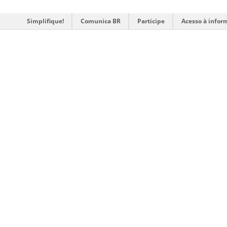
Simplifique!
Comunica BR
Participe
Acesso à infor