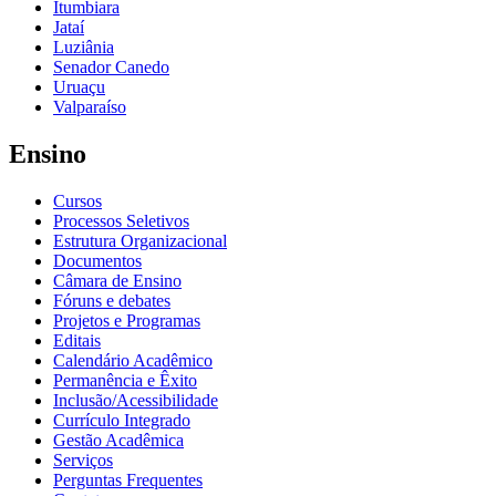
Itumbiara
Jataí
Luziânia
Senador Canedo
Uruaçu
Valparaíso
Ensino
Cursos
Processos Seletivos
Estrutura Organizacional
Documentos
Câmara de Ensino
Fóruns e debates
Projetos e Programas
Editais
Calendário Acadêmico
Permanência e Êxito
Inclusão/Acessibilidade
Currículo Integrado
Gestão Acadêmica
Serviços
Perguntas Frequentes