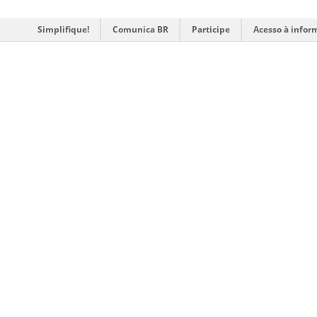
Simplifique!
Comunica BR
Participe
Acesso à infor