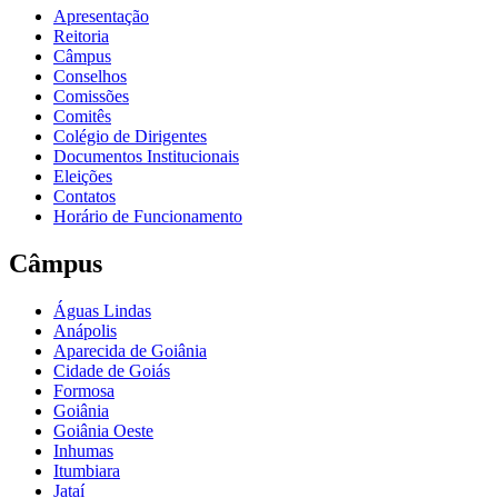
Apresentação
Reitoria
Câmpus
Conselhos
Comissões
Comitês
Colégio de Dirigentes
Documentos Institucionais
Eleições
Contatos
Horário de Funcionamento
Câmpus
Águas Lindas
Anápolis
Aparecida de Goiânia
Cidade de Goiás
Formosa
Goiânia
Goiânia Oeste
Inhumas
Itumbiara
Jataí