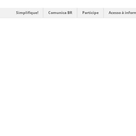
Simplifique!
Comunica BR
Participe
Acesso à infor