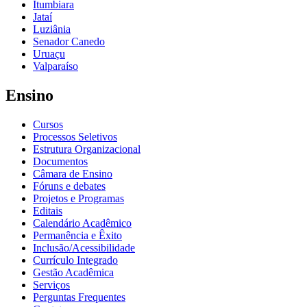
Itumbiara
Jataí
Luziânia
Senador Canedo
Uruaçu
Valparaíso
Ensino
Cursos
Processos Seletivos
Estrutura Organizacional
Documentos
Câmara de Ensino
Fóruns e debates
Projetos e Programas
Editais
Calendário Acadêmico
Permanência e Êxito
Inclusão/Acessibilidade
Currículo Integrado
Gestão Acadêmica
Serviços
Perguntas Frequentes