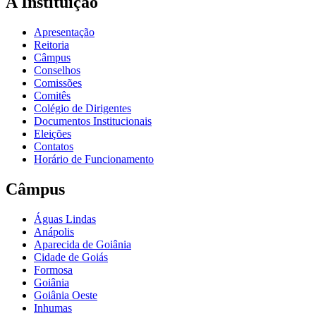
A Instituição
Apresentação
Reitoria
Câmpus
Conselhos
Comissões
Comitês
Colégio de Dirigentes
Documentos Institucionais
Eleições
Contatos
Horário de Funcionamento
Câmpus
Águas Lindas
Anápolis
Aparecida de Goiânia
Cidade de Goiás
Formosa
Goiânia
Goiânia Oeste
Inhumas