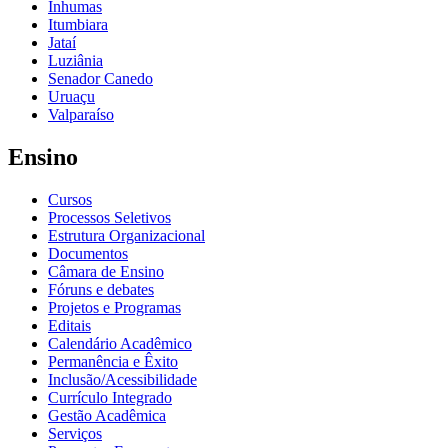
Inhumas
Itumbiara
Jataí
Luziânia
Senador Canedo
Uruaçu
Valparaíso
Ensino
Cursos
Processos Seletivos
Estrutura Organizacional
Documentos
Câmara de Ensino
Fóruns e debates
Projetos e Programas
Editais
Calendário Acadêmico
Permanência e Êxito
Inclusão/Acessibilidade
Currículo Integrado
Gestão Acadêmica
Serviços