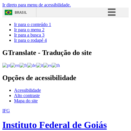
Ir direto para menu de acessibilidade.
BRASIL
Simplifique!
Ir para o conteúdo
1
Ir para o menu
2
Comunica BR
Ir para a busca
3
Ir para o rodapé
4
Participe
Acesso à informação
GTranslate - Tradução do site
Legislação
Canais
Opções de acessibilidade
Acessibilidade
Alto contraste
Mapa do site
IFG
Instituto Federal de Goiás