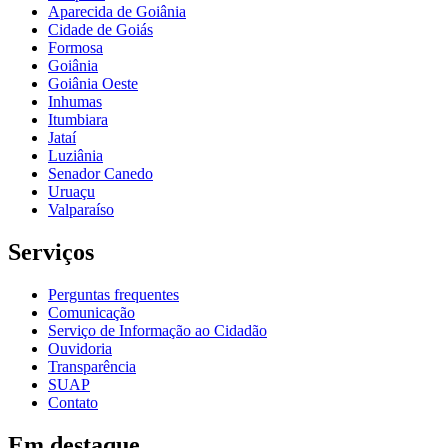
Aparecida de Goiânia
Cidade de Goiás
Formosa
Goiânia
Goiânia Oeste
Inhumas
Itumbiara
Jataí
Luziânia
Senador Canedo
Uruaçu
Valparaíso
Serviços
Perguntas frequentes
Comunicação
Serviço de Informação ao Cidadão
Ouvidoria
Transparência
SUAP
Contato
Em destaque