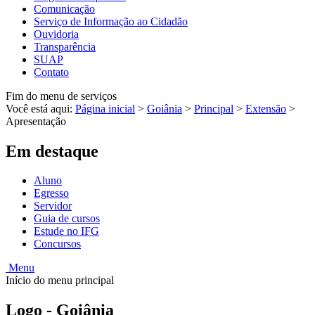
Comunicação
Serviço de Informação ao Cidadão
Ouvidoria
Transparência
SUAP
Contato
Fim do menu de serviços
Você está aqui:
Página inicial
>
Goiânia
>
Principal
>
Extensão
>
Apresentação
Em destaque
Aluno
Egresso
Servidor
Guia de cursos
Estude no IFG
Concursos
Menu
Início do menu principal
Logo - Goiânia