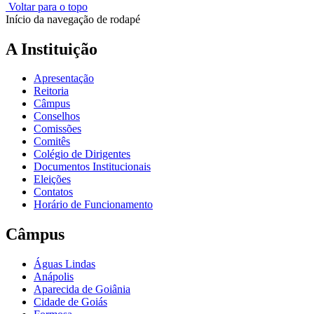
Voltar para o topo
Início da navegação de rodapé
A Instituição
Apresentação
Reitoria
Câmpus
Conselhos
Comissões
Comitês
Colégio de Dirigentes
Documentos Institucionais
Eleições
Contatos
Horário de Funcionamento
Câmpus
Águas Lindas
Anápolis
Aparecida de Goiânia
Cidade de Goiás