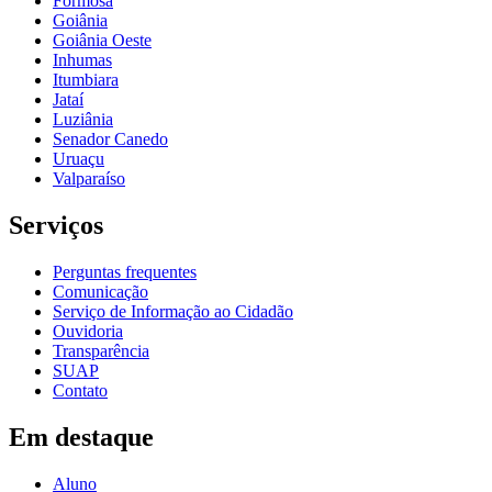
Formosa
Goiânia
Goiânia Oeste
Inhumas
Itumbiara
Jataí
Luziânia
Senador Canedo
Uruaçu
Valparaíso
Serviços
Perguntas frequentes
Comunicação
Serviço de Informação ao Cidadão
Ouvidoria
Transparência
SUAP
Contato
Em destaque
Aluno