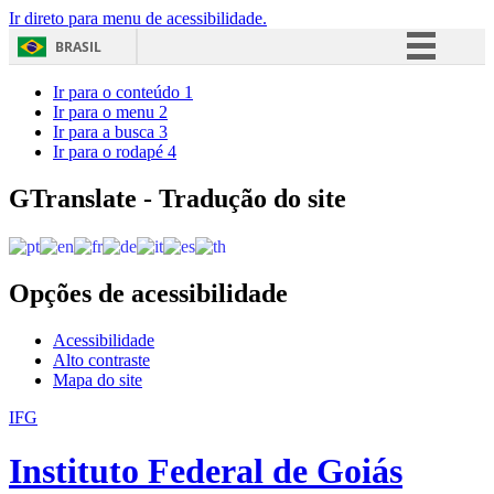
Ir direto para menu de acessibilidade.
BRASIL
Simplifique!
Ir para o conteúdo
1
Ir para o menu
2
Comunica BR
Ir para a busca
3
Ir para o rodapé
4
Participe
Acesso à informação
GTranslate - Tradução do site
Legislação
Canais
Opções de acessibilidade
Acessibilidade
Alto contraste
Mapa do site
IFG
Instituto Federal de Goiás