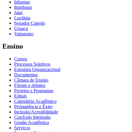
Inhumas
Itumbiara
Jataí
Luziânia
Senador Canedo
Uruaçu
Valparaíso
Ensino
Cursos
Processos Seletivos
Estrutura Organizacional
Documentos
Câmara de Ensino
Fóruns e debates
Projetos e Programas
Editais
Calendário Acadêmico
Permanência e Êxito
Inclusão/Acessibilidade
Currículo Integrado
Gestão Acadêmica
Serviços