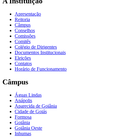
A Instituição
Apresentação
Reitoria
Câmpus
Conselhos
Comissões
Comitês
Colégio de Dirigentes
Documentos Institucionais
Eleições
Contatos
Horário de Funcionamento
Câmpus
Águas Lindas
Anápolis
Aparecida de Goiânia
Cidade de Goiás
Formosa
Goiânia
Goiânia Oeste
Inhumas