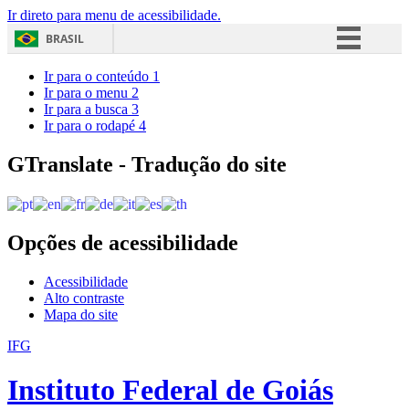
Ir direto para menu de acessibilidade.
BRASIL
Simplifique!
Ir para o conteúdo
1
Ir para o menu
2
Comunica BR
Ir para a busca
3
Ir para o rodapé
4
Participe
Acesso à informação
GTranslate - Tradução do site
Legislação
Canais
Opções de acessibilidade
Acessibilidade
Alto contraste
Mapa do site
IFG
Instituto Federal de Goiás