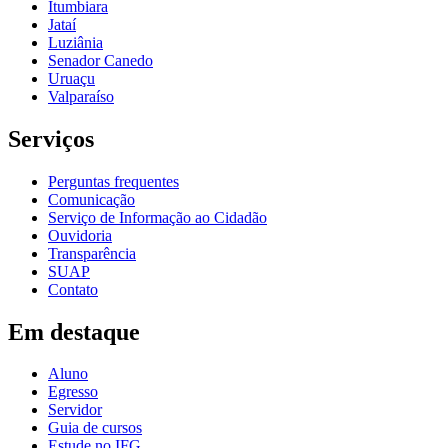
Itumbiara
Jataí
Luziânia
Senador Canedo
Uruaçu
Valparaíso
Serviços
Perguntas frequentes
Comunicação
Serviço de Informação ao Cidadão
Ouvidoria
Transparência
SUAP
Contato
Em destaque
Aluno
Egresso
Servidor
Guia de cursos
Estude no IFG