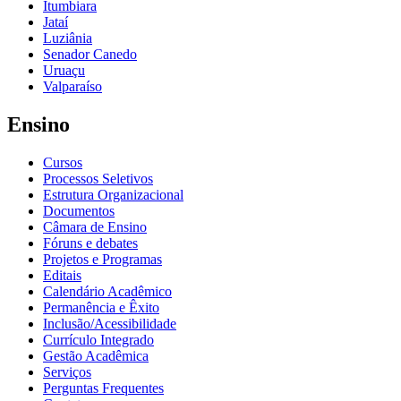
Itumbiara
Jataí
Luziânia
Senador Canedo
Uruaçu
Valparaíso
Ensino
Cursos
Processos Seletivos
Estrutura Organizacional
Documentos
Câmara de Ensino
Fóruns e debates
Projetos e Programas
Editais
Calendário Acadêmico
Permanência e Êxito
Inclusão/Acessibilidade
Currículo Integrado
Gestão Acadêmica
Serviços
Perguntas Frequentes