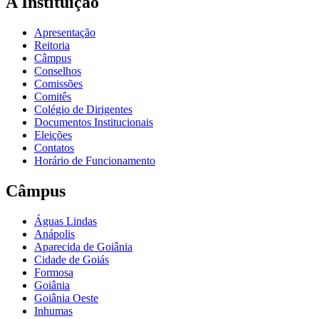
A Instituição
Apresentação
Reitoria
Câmpus
Conselhos
Comissões
Comitês
Colégio de Dirigentes
Documentos Institucionais
Eleições
Contatos
Horário de Funcionamento
Câmpus
Águas Lindas
Anápolis
Aparecida de Goiânia
Cidade de Goiás
Formosa
Goiânia
Goiânia Oeste
Inhumas