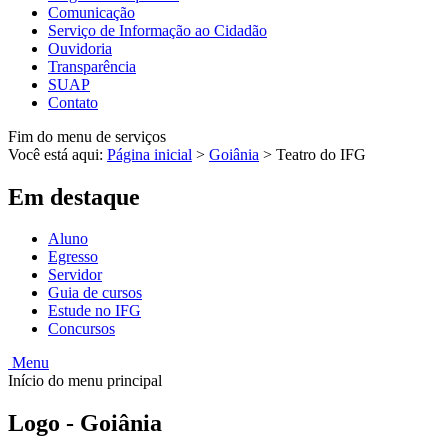
Comunicação
Serviço de Informação ao Cidadão
Ouvidoria
Transparência
SUAP
Contato
Fim do menu de serviços
Você está aqui:
Página inicial
>
Goiânia
>
Teatro do IFG
Em destaque
Aluno
Egresso
Servidor
Guia de cursos
Estude no IFG
Concursos
Menu
Início do menu principal
Logo - Goiânia