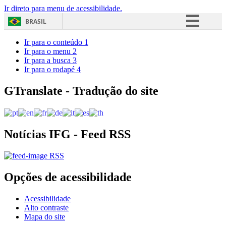
Ir direto para menu de acessibilidade.
BRASIL
Simplifique!
Ir para o conteúdo
1
Ir para o menu
2
Comunica BR
Ir para a busca
3
Ir para o rodapé
4
Participe
Acesso à informação
GTranslate - Tradução do site
Legislação
Canais
Notícias IFG - Feed RSS
RSS
Opções de acessibilidade
Acessibilidade
Alto contraste
Mapa do site