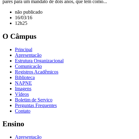
pares para um mandato de dois anos, que tem como...
não publicado
16/03/16
12h25
O Câmpus
Principal
Apresentação
Estrutura Organizacional
Comunicação
Registros Acadêmicos
Biblioteca
NAPNE
Imagens
Vídeos
Boletim de Serviço
Perguntas Frequentes
Contato
Ensino
Apresentação