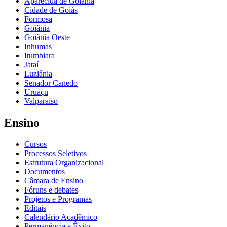
Aparecida de Goiânia
Cidade de Goiás
Formosa
Goiânia
Goiânia Oeste
Inhumas
Itumbiara
Jataí
Luziânia
Senador Canedo
Uruaçu
Valparaíso
Ensino
Cursos
Processos Seletivos
Estrutura Organizacional
Documentos
Câmara de Ensino
Fóruns e debates
Projetos e Programas
Editais
Calendário Acadêmico
Permanência e Êxito