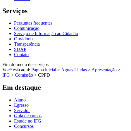
Serviços
Perguntas frequentes
Comunicação
Serviço de Informação ao Cidadão
Ouvidoria
Transparência
SUAP
Contato
Fim do menu de serviços
Você está aqui:
Página inicial
>
Águas Lindas
>
Apresentação
>
IFG
>
Comissão
>
CPPD
Em destaque
Aluno
Egresso
Servidor
Guia de cursos
Estude no IFG
Concursos