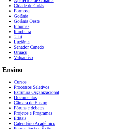
Aparecida de Goiânia
Cidade de Goiás
Formosa
Goiânia
Goiânia Oeste
Inhumas
Itumbiara
Jataí
Luziânia
Senador Canedo
Uruaçu
Valparaíso
Ensino
Cursos
Processos Seletivos
Estrutura Organizacional
Documentos
Câmara de Ensino
Fóruns e debates
Projetos e Programas
Editais
Calendário Acadêmico
Permanência e Êxito