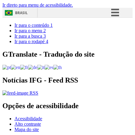
Ir direto para menu de acessibilidade.
BRASIL
Simplifique!
Ir para o conteúdo
1
Ir para o menu
2
Comunica BR
Ir para a busca
3
Ir para o rodapé
4
Participe
Acesso à informação
GTranslate - Tradução do site
Legislação
Canais
Notícias IFG - Feed RSS
RSS
Opções de acessibilidade
Acessibilidade
Alto contraste
Mapa do site