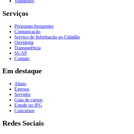
Valparaíso
Serviços
Perguntas frequentes
Comunicação
Serviço de Informação ao Cidadão
Ouvidoria
Transparência
SUAP
Contato
Em destaque
Aluno
Egresso
Servidor
Guia de cursos
Estude no IFG
Concursos
Redes Sociais