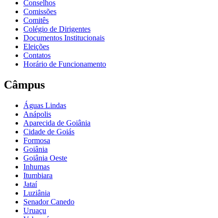
Conselhos
Comissões
Comitês
Colégio de Dirigentes
Documentos Institucionais
Eleições
Contatos
Horário de Funcionamento
Câmpus
Águas Lindas
Anápolis
Aparecida de Goiânia
Cidade de Goiás
Formosa
Goiânia
Goiânia Oeste
Inhumas
Itumbiara
Jataí
Luziânia
Senador Canedo
Uruaçu