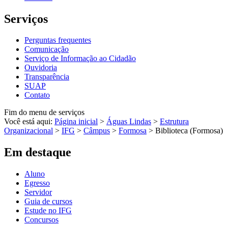
Serviços
Perguntas frequentes
Comunicação
Serviço de Informação ao Cidadão
Ouvidoria
Transparência
SUAP
Contato
Fim do menu de serviços
Você está aqui:
Página inicial
>
Águas Lindas
>
Estrutura
Organizacional
>
IFG
>
Câmpus
>
Formosa
>
Biblioteca (Formosa)
Em destaque
Aluno
Egresso
Servidor
Guia de cursos
Estude no IFG
Concursos