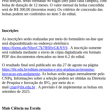
Pela seleção, serão ofertadas 90 vagas (dez para cada câmpus), com
bolsa de duração de 12 meses. O valor mensal da bolsa concedida
será de R$ 300,00 (trezentos reais). Os critérios de concessão das
bolsas podem ser conferidos no item 5 do edital.
Inscrições
As inscrições serão realizadas por meio do formulário on-line que
será disponibilizado no endereço eletrônico
https://forms.gle/NhsvC7k7fHHvGKNY6
. A inscrição somente
será validada mediante o envio de cópia digitalizada em formato
PDF dos documentos elencados no item 6.2 do edital.
O resultado final será publicado no dia 27 de agosto na página
https://ifg.edu.br/editais-pesquisa-e-pos-graduacao/pesquisa-
inovacao-em-andamento
. As bolsas serão pagas mensalmente pelo
CNPq. Informações sobre a seleção podem ser obtidas na Diretoria
de Pesquisa e Inovação do IFG, por meio do e-
mail
criar@ifg.edu.br
. A previsão é de implementar as bolsas em
setembro de 2025.
Mais Ciência na Escola