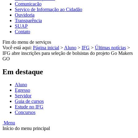
Comunicação
Serviço de Informação ao Cidadão
Ouvidoria
Transparência
SUAP
Contato
Fim do menu de serviços
Você está aqui:
Página inicial
>
Aluno
>
IFG
>
Últimas notícias
>
IFG abre inscrições para seleção de bolsistas do projeto Go Makers
GO
Em destaque
Aluno
Egresso
Servidor
Guia de cursos
Estude no IFG
Concursos
Menu
Início do menu principal