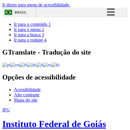
Ir direto para menu de acessibilidade.
BRASIL
Simplifique!
Ir para o conteúdo
1
Ir para o menu
2
Comunica BR
Ir para a busca
3
Ir para o rodapé
4
Participe
Acesso à informação
GTranslate - Tradução do site
Legislação
Canais
Opções de acessibilidade
Acessibilidade
Alto contraste
Mapa do site
IFG
Instituto Federal de Goiás