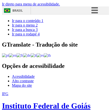
Ir direto para menu de acessibilidade.
BRASIL
Simplifique!
Ir para o conteúdo
1
Ir para o menu
2
Comunica BR
Ir para a busca
3
Ir para o rodapé
4
Participe
Acesso à informação
GTranslate - Tradução do site
Legislação
Canais
Opções de acessibilidade
Acessibilidade
Alto contraste
Mapa do site
IFG
Instituto Federal de Goiás