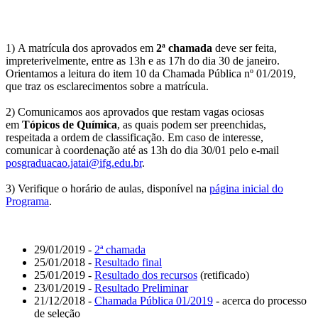
1) A matrícula dos aprovados em
2ª chamada
deve ser feita,
impreterivelmente, entre as 13h e as 17h do dia 30 de janeiro.
Orientamos a leitura do item 10 da Chamada Pública nº 01/2019,
que traz os esclarecimentos sobre a matrícula.
2) Comunicamos aos aprovados que restam vagas ociosas
em
Tópicos de Química
, as quais podem ser preenchidas,
respeitada a ordem de classificação. Em caso de interesse,
comunicar à coordenação até as 13h do dia 30/01 pelo e-mail
posgraduacao.jatai@ifg.edu.br
.
3) Verifique o horário de aulas, disponível na
página inicial do
Programa
.
29/01/2019 -
2ª chamada
25/01/2018 -
Resultado final
25/01/2019 -
Resultado dos recursos
(retificado)
23/01/2019 -
Resultado Preliminar
21/12/2018 -
Chamada Pública 01/2019
- acerca do processo
de seleção