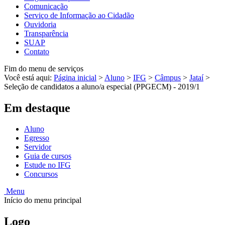
Comunicação
Serviço de Informação ao Cidadão
Ouvidoria
Transparência
SUAP
Contato
Fim do menu de serviços
Você está aqui:
Página inicial
>
Aluno
>
IFG
>
Câmpus
>
Jataí
>
Seleção de candidatos a aluno/a especial (PPGECM) - 2019/1
Em destaque
Aluno
Egresso
Servidor
Guia de cursos
Estude no IFG
Concursos
Menu
Início do menu principal
Logo