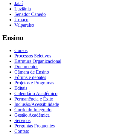
Jataí
Luziânia
Senador Canedo
Uruaçu
Valparaíso
Ensino
Cursos
Processos Seletivos
Estrutura Organizacional
Documentos
Câmara de Ensino
Fóruns e debates
Projetos e Programas
Editais
Calendário Acadêmico
Permanência e Êxito
Inclusão/Acessibilidade
Currículo Integrado
Gestão Acadêmica
Serviços
Perguntas Frequentes
Contato