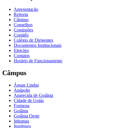
Apresentação
Reitoria
Câmpus
Conselhos
Comissões
Comitês
Colégio de Dirigentes
Documentos Institucionais
Eleições
Contatos
Horário de Funcionamento
Câmpus
Águas Lindas
Anápolis
Aparecida de Goiânia
Cidade de Goiás
Formosa
Goiânia
Goiânia Oeste
Inhumas
Itumbiara