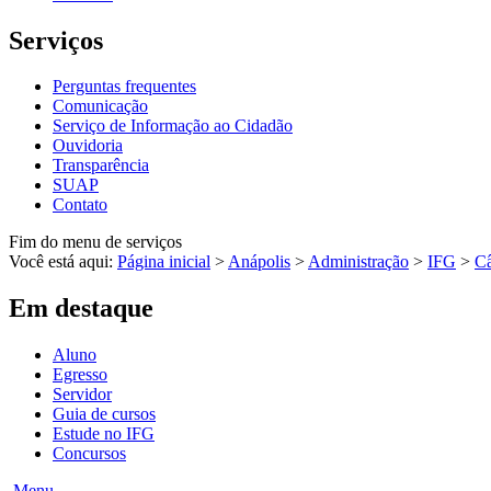
Serviços
Perguntas frequentes
Comunicação
Serviço de Informação ao Cidadão
Ouvidoria
Transparência
SUAP
Contato
Fim do menu de serviços
Você está aqui:
Página inicial
>
Anápolis
>
Administração
>
IFG
>
C
Em destaque
Aluno
Egresso
Servidor
Guia de cursos
Estude no IFG
Concursos
Menu