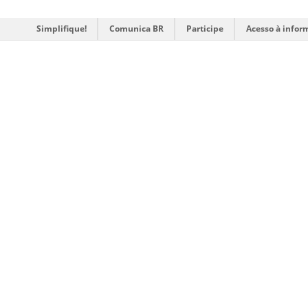
Simplifique!
Comunica BR
Participe
Acesso à infor