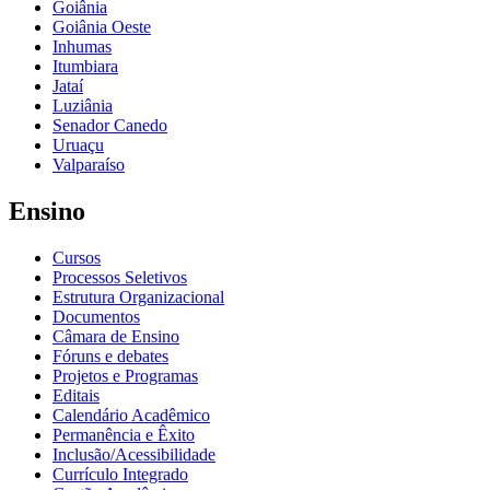
Goiânia
Goiânia Oeste
Inhumas
Itumbiara
Jataí
Luziânia
Senador Canedo
Uruaçu
Valparaíso
Ensino
Cursos
Processos Seletivos
Estrutura Organizacional
Documentos
Câmara de Ensino
Fóruns e debates
Projetos e Programas
Editais
Calendário Acadêmico
Permanência e Êxito
Inclusão/Acessibilidade
Currículo Integrado