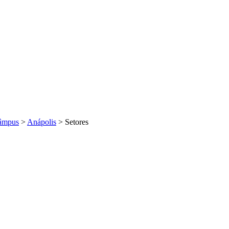
âmpus
>
Anápolis
>
Setores