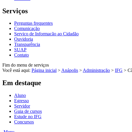
Serviços
Perguntas frequentes
Comunicação
Serviço de Informação ao Cidadão
Ouvidoria
Transparência
SUAP
Contato
Fim do menu de serviços
Você está aqui:
Página inicial
>
Anápolis
>
Administração
>
IFG
>
C
Em destaque
Aluno
Egresso
Servidor
Guia de cursos
Estude no IFG
Concursos
Menu