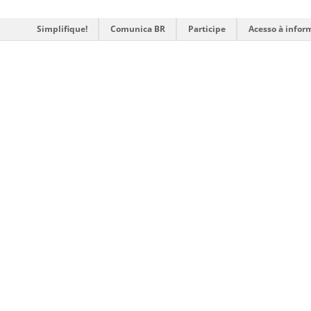
Simplifique!
Comunica BR
Participe
Acesso à infor