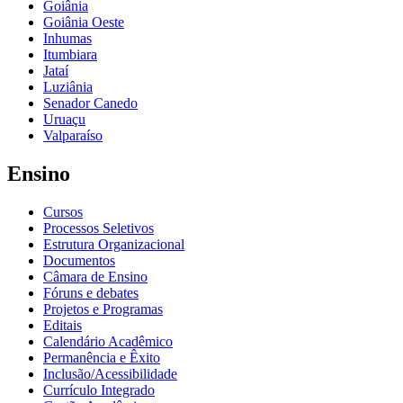
Goiânia
Goiânia Oeste
Inhumas
Itumbiara
Jataí
Luziânia
Senador Canedo
Uruaçu
Valparaíso
Ensino
Cursos
Processos Seletivos
Estrutura Organizacional
Documentos
Câmara de Ensino
Fóruns e debates
Projetos e Programas
Editais
Calendário Acadêmico
Permanência e Êxito
Inclusão/Acessibilidade
Currículo Integrado