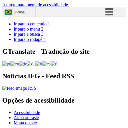
Ir direto para menu de acessibilidade.
BRASIL
Simplifique!
Ir para o conteúdo
1
Ir para o menu
2
Comunica BR
Ir para a busca
3
Ir para o rodapé
4
Participe
Acesso à informação
GTranslate - Tradução do site
Legislação
Canais
Notícias IFG - Feed RSS
RSS
Opções de acessibilidade
Acessibilidade
Alto contraste
Mapa do site