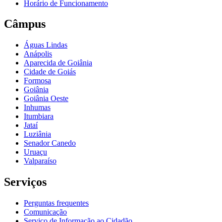
Horário de Funcionamento
Câmpus
Águas Lindas
Anápolis
Aparecida de Goiânia
Cidade de Goiás
Formosa
Goiânia
Goiânia Oeste
Inhumas
Itumbiara
Jataí
Luziânia
Senador Canedo
Uruaçu
Valparaíso
Serviços
Perguntas frequentes
Comunicação
Serviço de Informação ao Cidadão