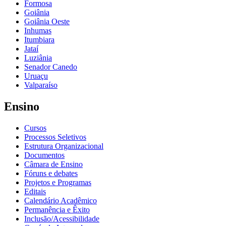
Formosa
Goiânia
Goiânia Oeste
Inhumas
Itumbiara
Jataí
Luziânia
Senador Canedo
Uruaçu
Valparaíso
Ensino
Cursos
Processos Seletivos
Estrutura Organizacional
Documentos
Câmara de Ensino
Fóruns e debates
Projetos e Programas
Editais
Calendário Acadêmico
Permanência e Êxito
Inclusão/Acessibilidade