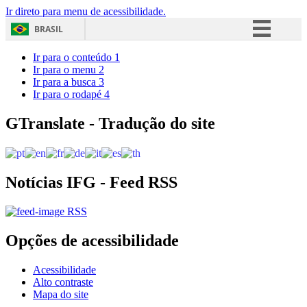
Ir direto para menu de acessibilidade.
BRASIL
Simplifique!
Ir para o conteúdo
1
Ir para o menu
2
Comunica BR
Ir para a busca
3
Ir para o rodapé
4
Participe
Acesso à informação
GTranslate - Tradução do site
Legislação
Canais
Notícias IFG - Feed RSS
RSS
Opções de acessibilidade
Acessibilidade
Alto contraste
Mapa do site