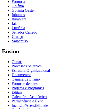
Formosa
Goiânia
Goiânia Oeste
Inhumas
Itumbiara
Jataí
Luziânia
Senador Canedo
Uruaçu
Valparaíso
Ensino
Cursos
Processos Seletivos
Estrutura Organizacional
Documentos
Câmara de Ensino
Fóruns e debates
Projetos e Programas
Editais
Calendário Acadêmico
Permanência e Êxito
Inclusão/Acessibilidade