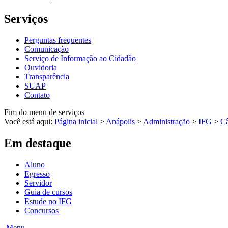
Serviços
Perguntas frequentes
Comunicação
Serviço de Informação ao Cidadão
Ouvidoria
Transparência
SUAP
Contato
Fim do menu de serviços
Você está aqui:
Página inicial
>
Anápolis
>
Administração
>
IFG
>
C
Em destaque
Aluno
Egresso
Servidor
Guia de cursos
Estude no IFG
Concursos
Menu