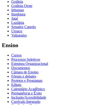
Goiânia
Goiânia Oeste
Inhumas
Itumbiara
Jataí
Luziânia
Senador Canedo
Uruaçu
Valparaíso
Ensino
Cursos
Processos Seletivos
Estrutura Organizacional
Documentos
Câmara de Ensino
Fóruns e debates
Projetos e Programas
Editais
Calendário Acadêmico
Permanência e Êxito
Inclusão/Acessibilidade
Currículo Integrado