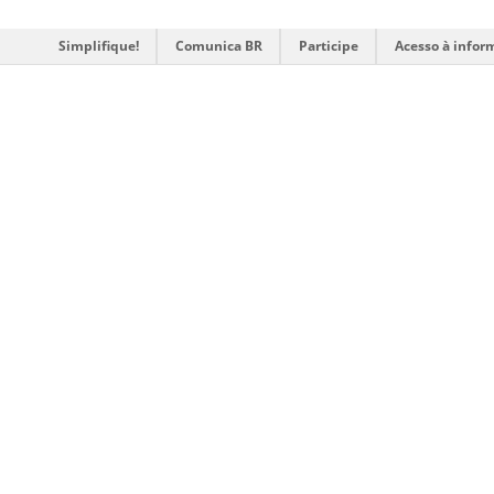
Simplifique!
Comunica BR
Participe
Acesso à infor