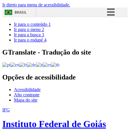
Ir direto para menu de acessibilidade.
BRASIL
Simplifique!
Ir para o conteúdo
1
Ir para o menu
2
Comunica BR
Ir para a busca
3
Ir para o rodapé
4
Participe
Acesso à informação
GTranslate - Tradução do site
Legislação
Canais
Opções de acessibilidade
Acessibilidade
Alto contraste
Mapa do site
IFG
Instituto Federal de Goiás