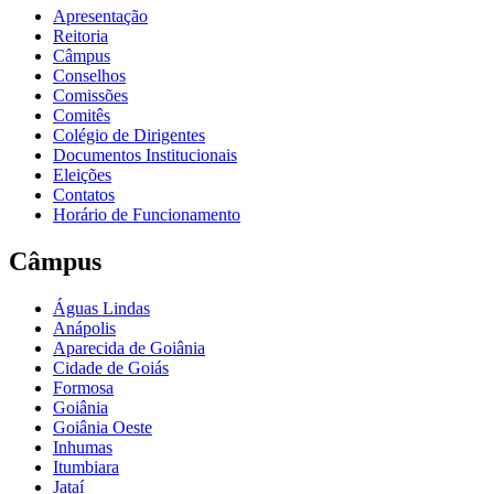
Apresentação
Reitoria
Câmpus
Conselhos
Comissões
Comitês
Colégio de Dirigentes
Documentos Institucionais
Eleições
Contatos
Horário de Funcionamento
Câmpus
Águas Lindas
Anápolis
Aparecida de Goiânia
Cidade de Goiás
Formosa
Goiânia
Goiânia Oeste
Inhumas
Itumbiara
Jataí