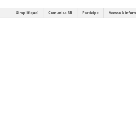
Simplifique!
Comunica BR
Participe
Acesso à infor