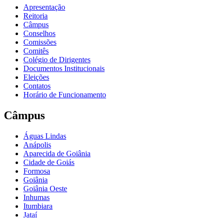
Apresentação
Reitoria
Câmpus
Conselhos
Comissões
Comitês
Colégio de Dirigentes
Documentos Institucionais
Eleições
Contatos
Horário de Funcionamento
Câmpus
Águas Lindas
Anápolis
Aparecida de Goiânia
Cidade de Goiás
Formosa
Goiânia
Goiânia Oeste
Inhumas
Itumbiara
Jataí