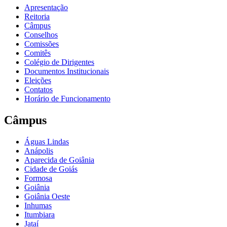
Apresentação
Reitoria
Câmpus
Conselhos
Comissões
Comitês
Colégio de Dirigentes
Documentos Institucionais
Eleições
Contatos
Horário de Funcionamento
Câmpus
Águas Lindas
Anápolis
Aparecida de Goiânia
Cidade de Goiás
Formosa
Goiânia
Goiânia Oeste
Inhumas
Itumbiara
Jataí