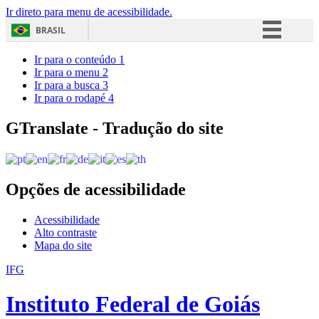
Ir direto para menu de acessibilidade.
BRASIL
Simplifique!
Ir para o conteúdo
1
Ir para o menu
2
Comunica BR
Ir para a busca
3
Ir para o rodapé
4
Participe
Acesso à informação
GTranslate - Tradução do site
Legislação
Canais
Opções de acessibilidade
Acessibilidade
Alto contraste
Mapa do site
IFG
Instituto Federal de Goiás