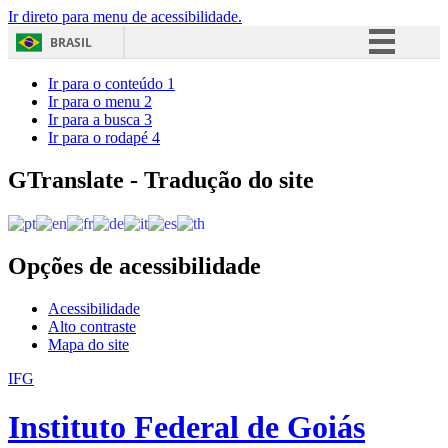
Ir direto para menu de acessibilidade.
BRASIL
Simplifique!
Ir para o conteúdo
1
Ir para o menu
2
Comunica BR
Ir para a busca
3
Ir para o rodapé
4
Participe
Acesso à informação
GTranslate - Tradução do site
Legislação
Canais
Opções de acessibilidade
Acessibilidade
Alto contraste
Mapa do site
IFG
Instituto Federal de Goiás