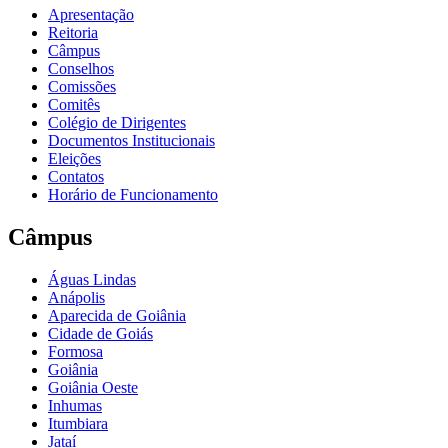
Apresentação
Reitoria
Câmpus
Conselhos
Comissões
Comitês
Colégio de Dirigentes
Documentos Institucionais
Eleições
Contatos
Horário de Funcionamento
Câmpus
Águas Lindas
Anápolis
Aparecida de Goiânia
Cidade de Goiás
Formosa
Goiânia
Goiânia Oeste
Inhumas
Itumbiara
Jataí