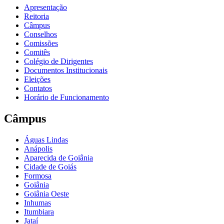
Apresentação
Reitoria
Câmpus
Conselhos
Comissões
Comitês
Colégio de Dirigentes
Documentos Institucionais
Eleições
Contatos
Horário de Funcionamento
Câmpus
Águas Lindas
Anápolis
Aparecida de Goiânia
Cidade de Goiás
Formosa
Goiânia
Goiânia Oeste
Inhumas
Itumbiara
Jataí