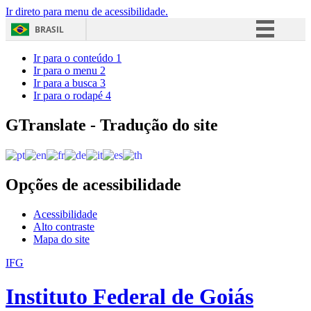
Ir direto para menu de acessibilidade.
BRASIL
Simplifique!
Ir para o conteúdo
1
Ir para o menu
2
Comunica BR
Ir para a busca
3
Ir para o rodapé
4
Participe
Acesso à informação
GTranslate - Tradução do site
Legislação
Canais
Opções de acessibilidade
Acessibilidade
Alto contraste
Mapa do site
IFG
Instituto Federal de Goiás