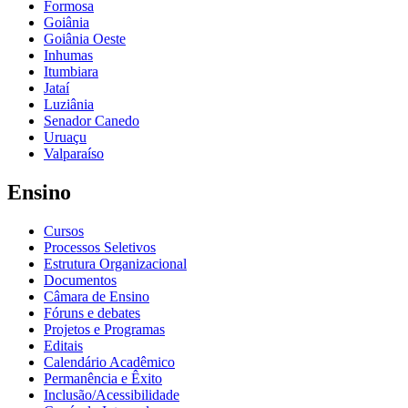
Formosa
Goiânia
Goiânia Oeste
Inhumas
Itumbiara
Jataí
Luziânia
Senador Canedo
Uruaçu
Valparaíso
Ensino
Cursos
Processos Seletivos
Estrutura Organizacional
Documentos
Câmara de Ensino
Fóruns e debates
Projetos e Programas
Editais
Calendário Acadêmico
Permanência e Êxito
Inclusão/Acessibilidade