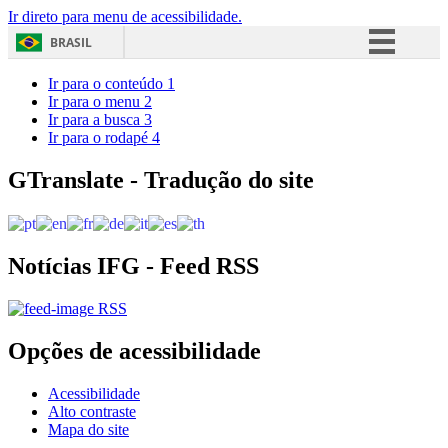
Ir direto para menu de acessibilidade.
BRASIL
Simplifique!
Ir para o conteúdo
1
Ir para o menu
2
Comunica BR
Ir para a busca
3
Ir para o rodapé
4
Participe
Acesso à informação
GTranslate - Tradução do site
Legislação
Canais
Notícias IFG - Feed RSS
RSS
Opções de acessibilidade
Acessibilidade
Alto contraste
Mapa do site