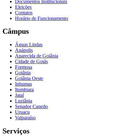
Documentos Institucionais
Eleições
Contatos
Horário de Funcionamento
Câmpus
Águas Lindas
Anápolis
Aparecida de Goiânia
Cidade de Goiás
Formosa
Goiânia
Goiânia Oeste
Inhumas
Itumbiara
Jataí
Luziânia
Senador Canedo
Uruaçu
Valparaíso
Serviços